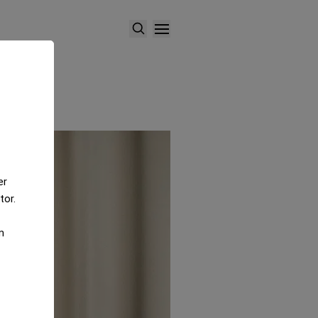
er
tor.
m