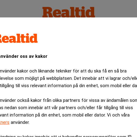
elseledamöter
använder oss av kakor
använder kakor och liknande tekniker för att du ska få en så bra
levelse som möjligt på webbplatsen. Det innebär att vi lagrar och/ell
tillgång till viss relevant information på din enhet, som mobil eller da
använder också kakor från olika partners för vissa av ändamålen so
as nedan som innebär att vår partners och/eller får tillgång till viss
evant information på din enhet, som mobil eller dator. Vi och våra
tners
använder.
ändning av kakor innebär att vi behandlar personuppgifter som IP-