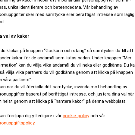
ess, unika identifierare och beteendedata. Vår behandling av
sonuppgifter sker med samtycke eller berättigat intresse som laglig
nd.
a val av kakor
du klickar på knappen “Godkänn och stäng” så samtycker du till att 
änder kakor för de ändamål som listas nedan. Under knappen “Mer
ormation” kan du välja vilka ändamål du vill neka eller godkänna. Du k
så välja vilka partners du vill godkänna genom att klicka på knappen
a våra partners”.
örsbolagen – här är undantagen
kan när du vill återkalla ditt samtycke, invända mot behandling av
sonuppgifter baserat på berättigat intresse, och justera dina val när
 helst genom att klicka på “hantera kakor” på denna webbplats.
kan fördjupa dig ytterligare i vår
cookie-policy
och vår
sonuppgiftspolicy
.