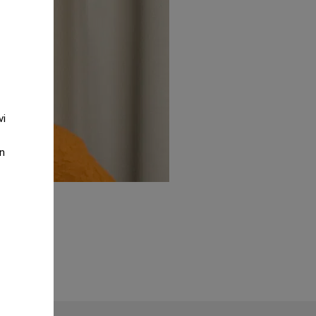
vi
an