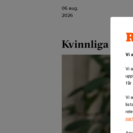
06 aug.
2026
Kvinnliga styr
Vi 
Vi 
upp
får 
Vi 
list
rel
par
Anv