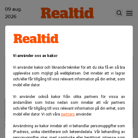
09 aug.
2026
Kuststaden
Vi använder oss av kakor
Vi använder kakor och liknande tekniker för att du ska få en så bra
upplevelse som möjligt på webbplatsen. Det innebär att vi lagrar
och/eller får tillgång till viss relevant information på din enhet, som
mobil eller dator.
Vi använder också kakor från olika partners för vissa av
ändamålen som listas nedan som innebär att vår partners
och/eller får tillgång till viss relevant information på din enhet, som
mobil eller dator. Vi och våra
partners
använder.
Användning av kakor innebär att vi behandlar personuppgifter som
IP-adress, unika identifierare och beteendedata. Vår behandling av
Börsaktuella Klarabo bildar
personuppgifter sker med samtycke eller berättigat intresse som