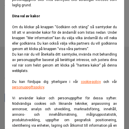
laglig grund.
bostadsfastighetsbolag med
Kuststaden
Dina val av kakor
Om du klickar på knappen “Godkänn och stäng” så samtycker du
till att vi använder kakor för de ändamål som listas nedan. Under
knappen “Mer information” kan du välja vilka ändamål du vill neka
eller godkänna. Du kan också välja vilka partners du vill godkänna
genom att klicka på knappen “visa våra partners”.
Du kan när du vill återkalla ditt samtycke, invända mot behandling
av personuppgifter baserat på berättigat intresse, och justera dina
val när som helst genom att klicka på “hantera kakor” på denna
Realtid är en oberoende och kostnadsfri nyhetskanal för
webbplats.
dig som vill fördjupa dig inom finans- och
Du kan fördjupa dig ytterligare i vår
cookie-policy
och vår
näringslivsnyheter.
personuppgiftspolicy
.
Vi använder kakor och personuppgifter för dessa syften:
Nödvändiga cookies och liknande tekniker, anpassning av
annonser, analys och utveckling, marknadsföring, innehåll,
Hantera prenumeration
annons- och innehållsmätning, målgruppsstatistik,
Integritetspolicy för personuppgifter
produktutveckling, uppgifter om geografisk positionering,
identifiering via enheten, lagring och åtkomst till information på en
Cookiepolicy