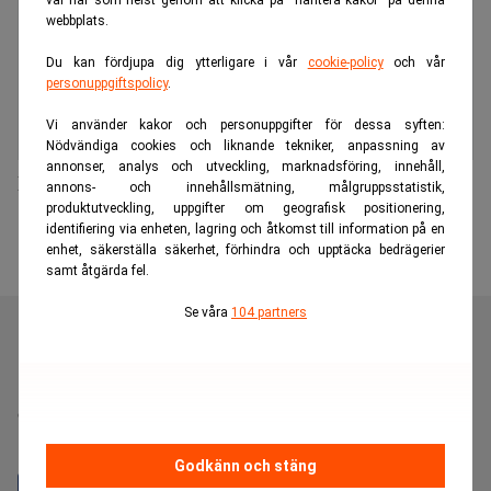
val när som helst genom att klicka på “hantera kakor” på denna
webbplats.
Du kan fördjupa dig ytterligare i vår
cookie-policy
och vår
personuppgiftspolicy
.
Vi använder kakor och personuppgifter för dessa syften:
Nödvändiga cookies och liknande tekniker, anpassning av
annonser, analys och utveckling, marknadsföring, innehåll,
Första AP-fonden plockar chef från Nordea
annons- och innehållsmätning, målgruppsstatistik,
produktutveckling, uppgifter om geografisk positionering,
identifiering via enheten, lagring och åtkomst till information på en
enhet, säkerställa säkerhet, förhindra och upptäcka bedrägerier
samt åtgärda fel.
Se våra
104 partners
Realtid är en oberoende och kostnadsfri nyhetskanal för
dig som vill fördjupa dig inom finans- och
näringslivsnyheter.
Godkänn och stäng