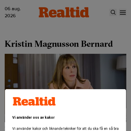
06 aug.
2026
Kristin Magnusson Bernard
Vi använder oss av kakor
Vem tar över på Riksbankens
Vi använder kakor och liknande tekniker för att du ska få en så bra