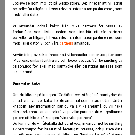
upplevelse som möjligt på webbplatsen. Det innebär att vi lagrar
nyckelposition?
och/eller får tillgång till viss relevant information på din enhet, som
mobil eller dator.
Vi använder också kakor från olika partners för vissa av
ändamålen som listas nedan som innebär att vår partners
och/eller får tillgång till viss relevant information på din enhet, som
mobil eller dator. Vi och våra
partners
använder.
Användning av kakor innebär att vi behandlar personuppgifter som
IP-adress, unika identifierare och beteendedata. Vår behandling av
personuppgifter sker med samtycke eller berättigat intresse som
laglig grund.
Dina val av kakor
Om du klickar på knappen “Godkänn och stäng” så samtycker du
Första AP-fonden redovisar rekordresultat för 2021
till att vi använder kakor för de ändamål som listas nedan. Under
knappen “Mer information” kan du välja vilka ändamål du vill neka
eller godkänna. Du kan också välja vilka partners du vill godkänna
genom att klicka på knappen “visa våra partners”.
Du kan när du vill återkalla ditt samtycke, invända mot behandling
av personuppgifter baserat på berättigat intresse, och justera dina