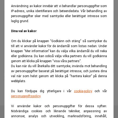
Användning av kakor innebär att vi behandlar personuppgifter som
IP-adress, unika identifierare och beteendedata. Vår behandling av
personuppgifter sker med samtycke eller berättigat intresse som
laglig grund.
Dina val av kakor
Om du klickar på knappen “Godkänn och stäng” så samtycker du
till att vi använder kakor för de ändamål som listas nedan. Under
knappen “Mer information” kan du välja vilka ändamål du vill neka
eller godkänna. Du kan också välja vilka partners du vill godkänna
genom att klicka på knappen “visa våra partners”.
Du kan när du vill återkalla ditt samtycke, invända mot behandling
av personuppgifter baserat på berättigat intresse, och justera dina
val när som helst genom att klicka på “hantera kakor” på denna
D Carnegie genomför planerad nyemission
webbplats.
Du kan fördjupa dig ytterligare i vår
cookie-policy
och vår
personuppgiftspolicy
.
Vi använder kakor och personuppgifter för dessa syften:
Nödvändiga cookies och liknande tekniker, anpassning av
annonser, analys och utveckling, marknadsföring, innehåll,