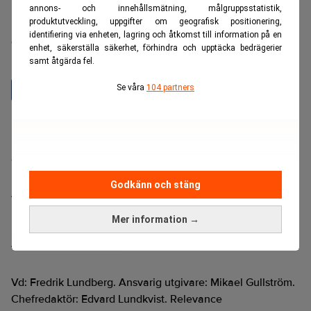
annons- och innehållsmätning, målgruppsstatistik,
produktutveckling, uppgifter om geografisk positionering,
Realtid är en oberoende och kostnadsfri nyhetskanal för
identifiering via enheten, lagring och åtkomst till information på en
dig som vill fördjupa dig inom finans- och
enhet, säkerställa säkerhet, förhindra och upptäcka bedrägerier
näringslivsnyheter.
samt åtgärda fel.
Se våra
104 partners
Hantera prenumeration
Integritetspolicy för personuppgifter
Cookiepolicy
Relevance AI-policy
Godkänn och stäng
Annonsera på Realtid
Pressmeddelanden
Mer information →
Kontakta oss
Ändra datainställningar
Vd: Fredrik Lundberg. Ansvarig utgivare: Mikael Gullström.
Chefredaktör: Edvard Lundkvist. Relevance