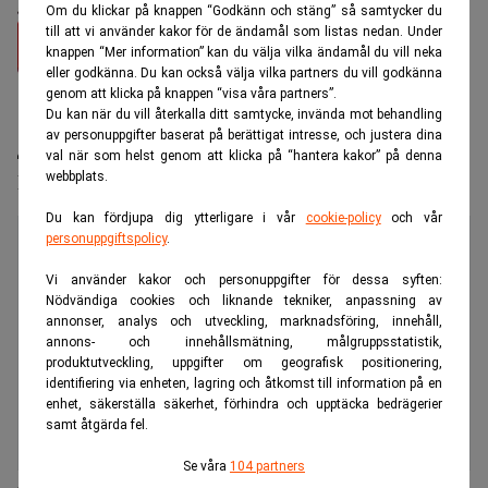
Om du klickar på knappen “Godkänn och stäng” så samtycker du
till att vi använder kakor för de ändamål som listas nedan. Under
knappen “Mer information” kan du välja vilka ändamål du vill neka
eller godkänna. Du kan också välja vilka partners du vill godkänna
genom att klicka på knappen “visa våra partners”.
Du kan när du vill återkalla ditt samtycke, invända mot behandling
av personuppgifter baserat på berättigat intresse, och justera dina
val när som helst genom att klicka på “hantera kakor” på denna
webbplats.
Högkonjunkturen bromsar in
Du kan fördjupa dig ytterligare i vår
cookie-policy
och vår
personuppgiftspolicy
.
Vi använder kakor och personuppgifter för dessa syften:
Nödvändiga cookies och liknande tekniker, anpassning av
annonser, analys och utveckling, marknadsföring, innehåll,
annons- och innehållsmätning, målgruppsstatistik,
produktutveckling, uppgifter om geografisk positionering,
identifiering via enheten, lagring och åtkomst till information på en
enhet, säkerställa säkerhet, förhindra och upptäcka bedrägerier
samt åtgärda fel.
Se våra
104 partners