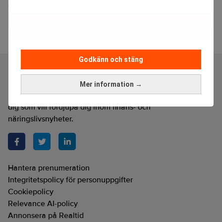
Medvind i konjunkturen
Godkänn och stäng
Mer information →
Realtid är en oberoende och kostnadsfri nyhetskanal för
dig som vill fördjupa dig inom finans- och
näringslivsnyheter.
Hantera prenumeration
Integritetspolicy för personuppgifter
Cookiepolicy
Relevance AI-policy
Annonsera på Realtid