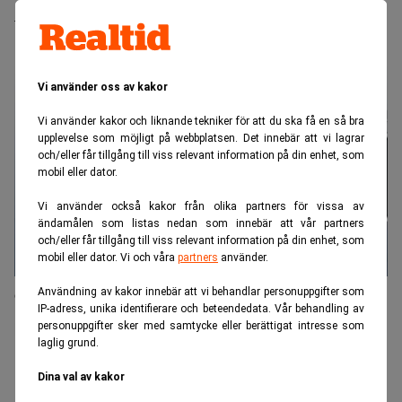
vintern har varit imponerande"
Vi använder oss av kakor
Vi använder kakor och liknande tekniker för att du ska få en så bra
upplevelse som möjligt på webbplatsen. Det innebär att vi lagrar
och/eller får tillgång till viss relevant information på din enhet, som
mobil eller dator.
Vi använder också kakor från olika partners för vissa av
ändamålen som listas nedan som innebär att vår partners
och/eller får tillgång till viss relevant information på din enhet, som
mobil eller dator. Vi och våra
partners
använder.
Gör som Sveriges Warren Buffett – skriv hos oss
Användning av kakor innebär att vi behandlar personuppgifter som
IP-adress, unika identifierare och beteendedata. Vår behandling av
personuppgifter sker med samtycke eller berättigat intresse som
laglig grund.
Dina val av kakor