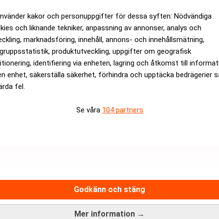
använder kakor och personuppgifter för dessa syften: Nödvändiga
kies och liknande tekniker, anpassning av annonser, analys och
eckling, marknadsföring, innehåll, annons- och innehållsmätning,
gruppsstatistik, produktutveckling, uppgifter om geografisk
itionering, identifiering via enheten, lagring och åtkomst till informa
en enhet, säkerställa säkerhet, förhindra och upptäcka bedrägerier 
ytt bolag
KNC Miner hade 165 mi
ärda fel.
Se våra
104 partners
Hantera prenumeration
Integritetspolicy för personupp
Cookiepolicy
adsfri nyhetskanal för dig som
Relevance AI-policy
näringslivsnyheter.
Godkänn och stäng
Annonsera på Realtid
Pressmeddelanden
Mer information →
Kontakta oss