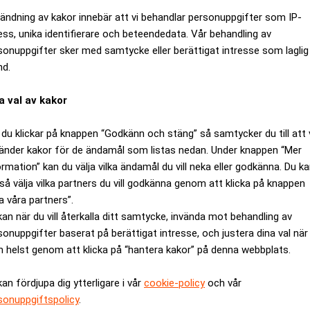
ändning av kakor innebär att vi behandlar personuppgifter som IP-
ess, unika identifierare och beteendedata. Vår behandling av
sonuppgifter sker med samtycke eller berättigat intresse som laglig
nd.
a val av kakor
du klickar på knappen “Godkänn och stäng” så samtycker du till att 
änder kakor för de ändamål som listas nedan. Under knappen “Mer
ormation” kan du välja vilka ändamål du vill neka eller godkänna. Du k
så välja vilka partners du vill godkänna genom att klicka på knappen
bolaget sålt
a våra partners”.
kan när du vill återkalla ditt samtycke, invända mot behandling av
sonuppgifter baserat på berättigat intresse, och justera dina val när
 helst genom att klicka på “hantera kakor” på denna webbplats.
kan fördjupa dig ytterligare i vår
cookie-policy
och vår
sonuppgiftspolicy
.