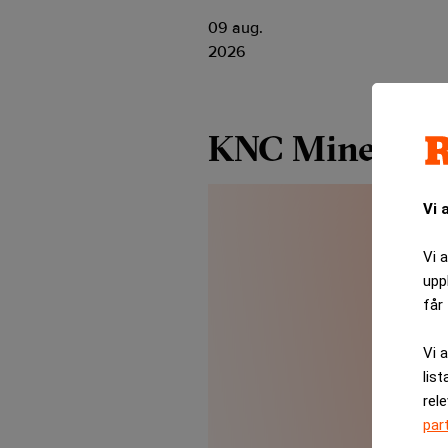
09 aug.
2026
KNC Miner
Vi 
Vi 
upp
får 
Vi 
list
rel
par