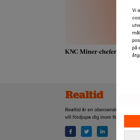
Vi 
coo
utv
mål
pos
på 
KNC Miner-chefer startar n
åtg
Realtid är en oberoende och kostn
vill fördjupa dig inom finans- och 