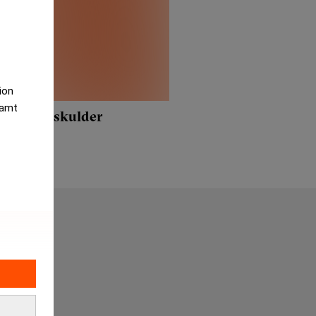
tion
samt
ljoner i skulder
gifter