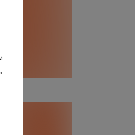
vi
an