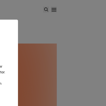
er
tor.
m