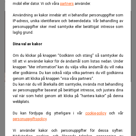
Corp-sidan drar upp Erik Penser banks intäkter
mobil eller dator. Vi och våra
partners
använder.
Användning av kakor innebär att vi behandlar personuppgifter som
IP-adress, unika identifierare och beteendedata. Vår behandling av
personuppgifter sker med samtycke eller berättigat intresse som
laglig grund.
Dina val av kakor
Om du klickar på knappen “Godkänn och stäng” så samtycker du
till att vi använder kakor för de ändamål som listas nedan. Under
knappen “Mer information” kan du välja vilka ändamål du vill neka
eller godkänna. Du kan också välja vilka partners du vill godkänna
genom att klicka på knappen “visa våra partners”.
Du kan när du vill återkalla ditt samtycke, invända mot behandling
Kraftig resultatförbättring för Erik Penser Bank
av personuppgifter baserat på berättigat intresse, och justera dina
val när som helst genom att klicka på “hantera kakor” på denna
webbplats.
ANNONS
Du kan fördjupa dig ytterligare i vår
cookie-policy
och vår
personuppgiftspolicy
.
Vi använder kakor och personuppgifter för dessa syften: