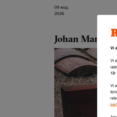
09 aug.
2026
Johan Mann
Vi 
Vi 
upp
får 
Vi 
list
rel
par
Anv