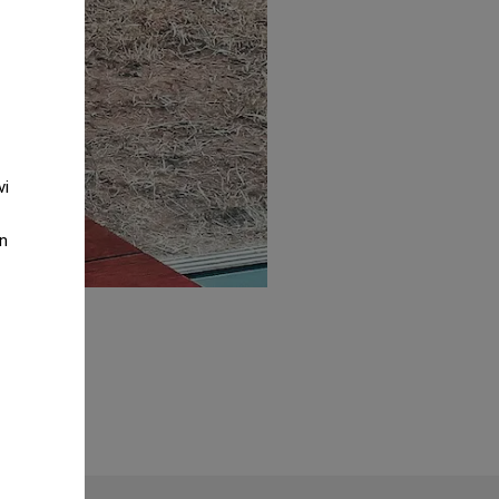
vi
an
nskap