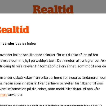
använder oss av kakor
använder kakor och liknande tekniker för att du ska få en så bra
levelse som möjligt på webbplatsen. Det innebär att vi lagrar och/ell
tillgång till viss relevant information på din enhet, som mobil eller da
använder också kakor från olika partners för vissa av ändamålen so
as nedan som innebär att vår partners och/eller får tillgång till viss
evant information på din enhet, som mobil eller dator. Vi och våra
tners
använder.
ändning av kakor innebär att vi behandlar personuppgifter som IP-