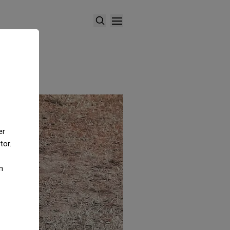
er
tor.
m