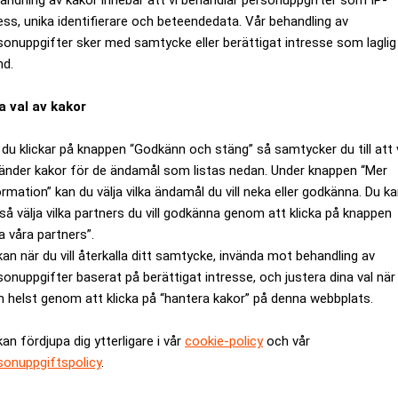
ess, unika identifierare och beteendedata. Vår behandling av
sonuppgifter sker med samtycke eller berättigat intresse som laglig
nd.
a val av kakor
du klickar på knappen “Godkänn och stäng” så samtycker du till att 
änder kakor för de ändamål som listas nedan. Under knappen “Mer
ormation” kan du välja vilka ändamål du vill neka eller godkänna. Du k
så välja vilka partners du vill godkänna genom att klicka på knappen
a våra partners”.
hen omfamnar AI men brister i ku
kan när du vill återkalla ditt samtycke, invända mot behandling av
sonuppgifter baserat på berättigat intresse, och justera dina val när
 helst genom att klicka på “hantera kakor” på denna webbplats.
kan fördjupa dig ytterligare i vår
cookie-policy
och vår
sonuppgiftspolicy
.