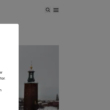
er
tor.
m