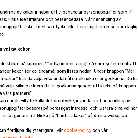
ändning av kakor innebär att vi behandlar personuppgifter som IP-
ess, unika identifierare och beteendedata. Vår behandling av
sonuppgifter sker med samtycke eller berättigat intresse som laglig
nd.
a val av kakor
du klickar på knappen “Godkänn och stäng” så samtycker du till att 
änder kakor för de ändamål som listas nedan. Under knappen “Mer
ormation” kan du välja vilka ändamål du vill neka eller godkänna. Du k
vd och rivstartar med nytt kontor
så välja vilka partners du vill godkänna genom att klicka på knappen
a våra partners”.
kan när du vill återkalla ditt samtycke, invända mot behandling av
sonuppgifter baserat på berättigat intresse, och justera dina val när
 helst genom att klicka på “hantera kakor” på denna webbplats.
kan fördjupa dig ytterligare i vår
cookie-policy
och vår
sonuppgiftspolicy
.