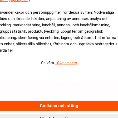
använder kakor och personuppgifter för dessa syften: Nödvändiga
kies och liknande tekniker, anpassning av annonser, analys och
eckling, marknadsföring, innehåll, annons- och innehållsmätning,
gruppsstatistik, produktutveckling, uppgifter om geografisk
itionering, identifiering via enheten, lagring och åtkomst till informa
rsjurister enligt
en enhet, säkerställa säkerhet, förhindra och upptäcka bedrägerier 
ärda fel.
Se våra
104 partners
Hantera prenumeration
Integritetspolicy för personupp
Cookiepolicy
adsfri nyhetskanal för dig som
Relevance AI-policy
Godkänn och stäng
näringslivsnyheter.
Annonsera på Realtid
Pressmeddelanden