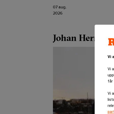
07 aug.
2026
Johan Herrstr
Vi 
Vi 
upp
får 
Vi 
list
rel
par