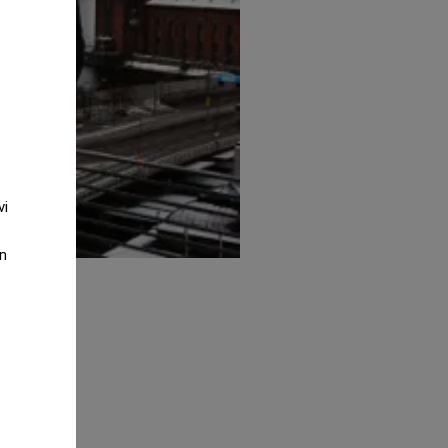
vi
an