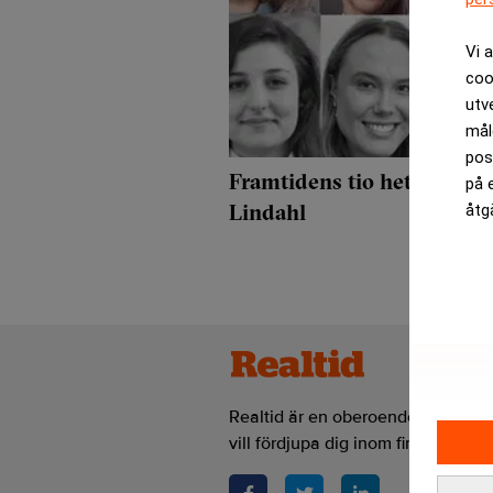
Vi 
coo
utv
mål
pos
Framtidens tio hetaste affä
på 
Lindahl
åtg
Realtid är en oberoende och kostn
vill fördjupa dig inom finans- och 