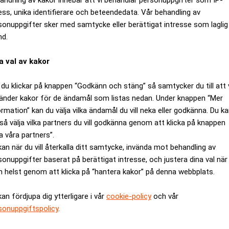
ess, unika identifierare och beteendedata. Vår behandling av
sonuppgifter sker med samtycke eller berättigat intresse som laglig
nd.
a val av kakor
du klickar på knappen “Godkänn och stäng” så samtycker du till att 
änder kakor för de ändamål som listas nedan. Under knappen “Mer
ormation” kan du välja vilka ändamål du vill neka eller godkänna. Du k
så välja vilka partners du vill godkänna genom att klicka på knappen
a våra partners”.
ar Schibsted - går in som vd för 
kan när du vill återkalla ditt samtycke, invända mot behandling av
sonuppgifter baserat på berättigat intresse, och justera dina val när
 helst genom att klicka på “hantera kakor” på denna webbplats.
kan fördjupa dig ytterligare i vår
cookie-policy
och vår
sonuppgiftspolicy
.