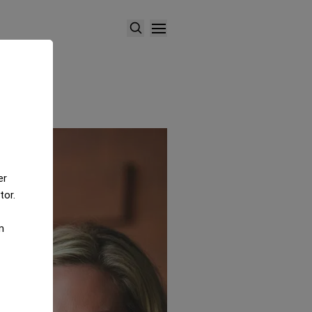
er
tor.
m