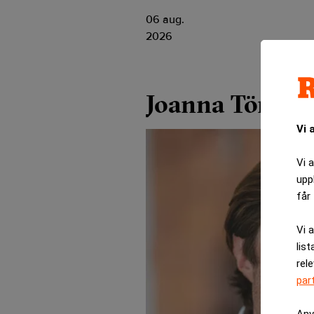
06 aug.
2026
Joanna Törngr
Vi 
Vi 
upp
får 
Vi 
list
rel
par
Anv