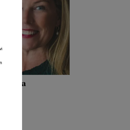
vi
an
Nyfikna