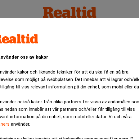
en Redebrant
använder oss av kakor
använder kakor och liknande tekniker för att du ska få en så bra
levelse som möjligt på webbplatsen. Det innebär att vi lagrar och/ell
tillgång till viss relevant information på din enhet, som mobil eller da
använder också kakor från olika partners för vissa av ändamålen so
as nedan som innebär att vår partners och/eller får tillgång till viss
evant information på din enhet, som mobil eller dator. Vi och våra
tners
använder.
ändning av kakor innebär att vi behandlar personuppgifter som IP-