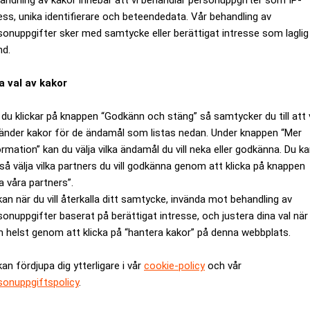
ess, unika identifierare och beteendedata. Vår behandling av
sonuppgifter sker med samtycke eller berättigat intresse som laglig
nd.
a val av kakor
du klickar på knappen “Godkänn och stäng” så samtycker du till att 
änder kakor för de ändamål som listas nedan. Under knappen “Mer
ormation” kan du välja vilka ändamål du vill neka eller godkänna. Du k
så välja vilka partners du vill godkänna genom att klicka på knappen
a våra partners”.
rar ned
kan när du vill återkalla ditt samtycke, invända mot behandling av
sonuppgifter baserat på berättigat intresse, och justera dina val när
 helst genom att klicka på “hantera kakor” på denna webbplats.
kan fördjupa dig ytterligare i vår
cookie-policy
och vår
sonuppgiftspolicy
.