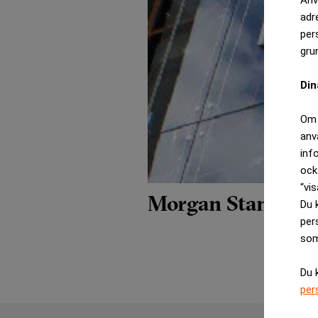
adr
per
gru
Din
Om 
anv
inf
ock
“vis
Morgan Stanley d
Du 
per
som
Du 
per