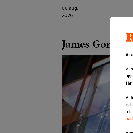
06 aug.
2026
James Gorman
Vi 
Vi 
upp
får 
Vi 
list
rel
par
Anv