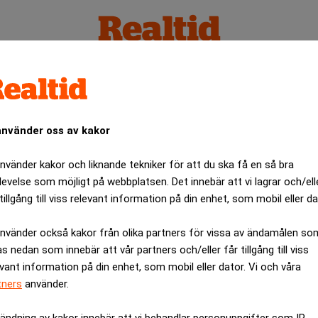
använder oss av kakor
använder kakor och liknande tekniker för att du ska få en så bra
levelse som möjligt på webbplatsen. Det innebär att vi lagrar och/ell
tillgång till viss relevant information på din enhet, som mobil eller da
använder också kakor från olika partners för vissa av ändamålen so
as nedan som innebär att vår partners och/eller får tillgång till viss
evant information på din enhet, som mobil eller dator. Vi och våra
tners
använder.
ändning av kakor innebär att vi behandlar personuppgifter som IP-