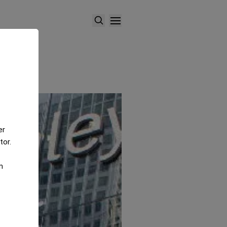
er
tor.
m