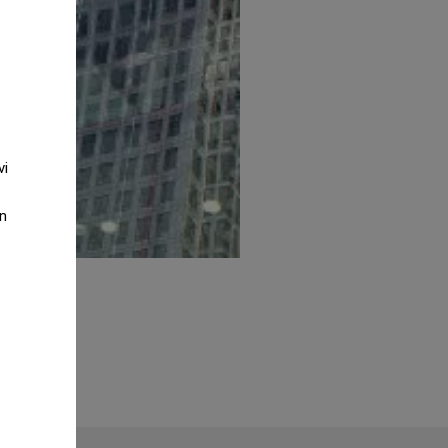
vi
an