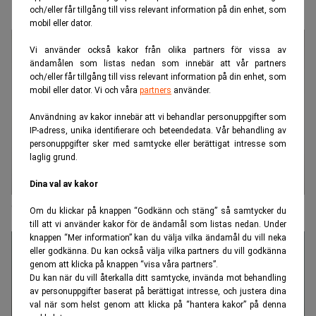
och/eller får tillgång till viss relevant information på din enhet, som
mobil eller dator.
Vi använder också kakor från olika partners för vissa av
ändamålen som listas nedan som innebär att vår partners
och/eller får tillgång till viss relevant information på din enhet, som
mobil eller dator. Vi och våra
partners
använder.
Användning av kakor innebär att vi behandlar personuppgifter som
IP-adress, unika identifierare och beteendedata. Vår behandling av
personuppgifter sker med samtycke eller berättigat intresse som
laglig grund.
Dina val av kakor
”Vi blir allt mer transparenta”
Om du klickar på knappen “Godkänn och stäng” så samtycker du
till att vi använder kakor för de ändamål som listas nedan. Under
knappen “Mer information” kan du välja vilka ändamål du vill neka
eller godkänna. Du kan också välja vilka partners du vill godkänna
genom att klicka på knappen “visa våra partners”.
Du kan när du vill återkalla ditt samtycke, invända mot behandling
av personuppgifter baserat på berättigat intresse, och justera dina
val när som helst genom att klicka på “hantera kakor” på denna