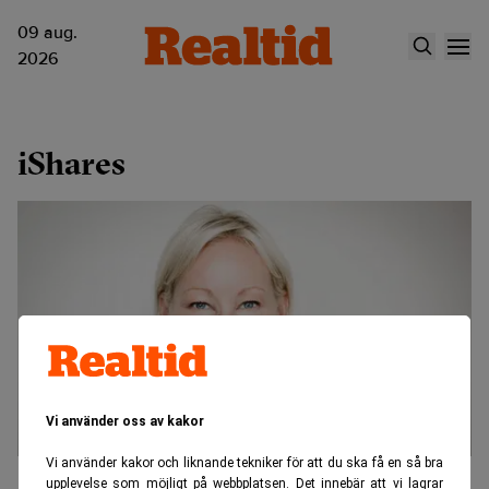
09 aug.
2026
iShares
Vi använder oss av kakor
Vi använder kakor och liknande tekniker för att du ska få en så bra
"Vi blir allt mer transparenta"
upplevelse som möjligt på webbplatsen. Det innebär att vi lagrar