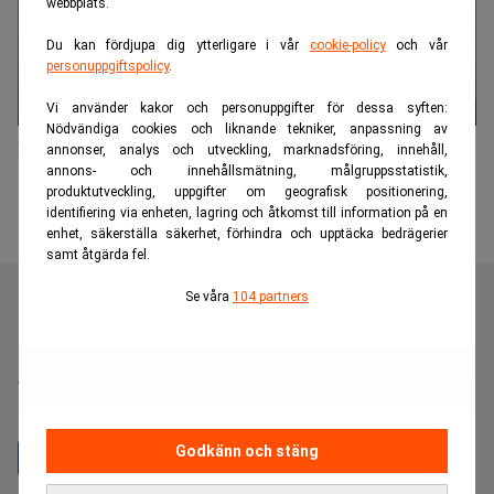
webbplats.
Du kan fördjupa dig ytterligare i vår
cookie-policy
och vår
personuppgiftspolicy
.
Vi använder kakor och personuppgifter för dessa syften:
Nödvändiga cookies och liknande tekniker, anpassning av
Ishares lanserar tre nya ETF:er
annonser, analys och utveckling, marknadsföring, innehåll,
annons- och innehållsmätning, målgruppsstatistik,
produktutveckling, uppgifter om geografisk positionering,
identifiering via enheten, lagring och åtkomst till information på en
enhet, säkerställa säkerhet, förhindra och upptäcka bedrägerier
samt åtgärda fel.
Se våra
104 partners
Realtid är en oberoende och kostnadsfri nyhetskanal för
dig som vill fördjupa dig inom finans- och
näringslivsnyheter.
Godkänn och stäng