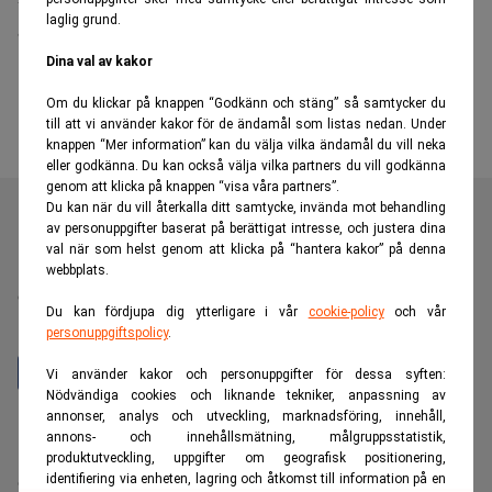
laglig grund.
amerikanska börser
Dina val av kakor
Om du klickar på knappen “Godkänn och stäng” så samtycker du
till att vi använder kakor för de ändamål som listas nedan. Under
knappen “Mer information” kan du välja vilka ändamål du vill neka
eller godkänna. Du kan också välja vilka partners du vill godkänna
genom att klicka på knappen “visa våra partners”.
Du kan när du vill återkalla ditt samtycke, invända mot behandling
av personuppgifter baserat på berättigat intresse, och justera dina
val när som helst genom att klicka på “hantera kakor” på denna
Realtid är en oberoende och kostnadsfri nyhetskanal för
webbplats.
dig som vill fördjupa dig inom finans- och
Du kan fördjupa dig ytterligare i vår
cookie-policy
och vår
näringslivsnyheter.
personuppgiftspolicy
.
Vi använder kakor och personuppgifter för dessa syften:
Nödvändiga cookies och liknande tekniker, anpassning av
annonser, analys och utveckling, marknadsföring, innehåll,
Hantera prenumeration
annons- och innehållsmätning, målgruppsstatistik,
Integritetspolicy för personuppgifter
produktutveckling, uppgifter om geografisk positionering,
identifiering via enheten, lagring och åtkomst till information på en
Cookiepolicy