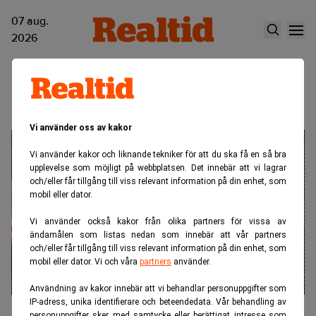
07 aug.
2026
investeringsbedrägeri
Vi använder oss av kakor
Vi använder kakor och liknande tekniker för att du ska få en så bra
upplevelse som möjligt på webbplatsen. Det innebär att vi lagrar
och/eller får tillgång till viss relevant information på din enhet, som
mobil eller dator.
Vi använder också kakor från olika partners för vissa av
ändamålen som listas nedan som innebär att vår partners
och/eller får tillgång till viss relevant information på din enhet, som
mobil eller dator. Vi och våra
partners
använder.
Användning av kakor innebär att vi behandlar personuppgifter som
IP-adress, unika identifierare och beteendedata. Vår behandling av
Finra varnar för pump-and-dump på
personuppgifter sker med samtycke eller berättigat intresse som