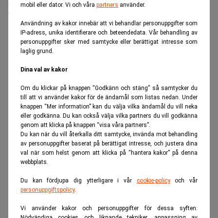
Setterwalls och Danske hjälper HIQ att utvärdera
mobil eller dator. Vi och våra
partners
använder.
budet
Användning av kakor innebär att vi behandlar personuppgifter som
IP-adress, unika identifierare och beteendedata. Vår behandling av
ANNONS
personuppgifter sker med samtycke eller berättigat intresse som
laglig grund.
Dina val av kakor
Om du klickar på knappen “Godkänn och stäng” så samtycker du
till att vi använder kakor för de ändamål som listas nedan. Under
knappen “Mer information” kan du välja vilka ändamål du vill neka
eller godkänna. Du kan också välja vilka partners du vill godkänna
genom att klicka på knappen “visa våra partners”.
Du kan när du vill återkalla ditt samtycke, invända mot behandling
av personuppgifter baserat på berättigat intresse, och justera dina
val när som helst genom att klicka på “hantera kakor” på denna
webbplats.
Du kan fördjupa dig ytterligare i vår
cookie-policy
och vår
personuppgiftspolicy
.
Vi använder kakor och personuppgifter för dessa syften:
Nödvändiga cookies och liknande tekniker, anpassning av