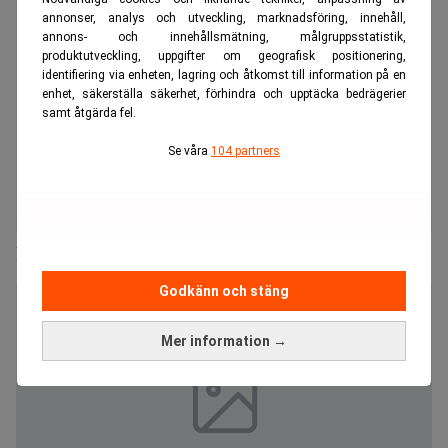
annonser, analys och utveckling, marknadsföring, innehåll,
annons- och innehållsmätning, målgruppsstatistik,
produktutveckling, uppgifter om geografisk positionering,
identifiering via enheten, lagring och åtkomst till information på en
enhet, säkerställa säkerhet, förhindra och upptäcka bedrägerier
samt åtgärda fel.
Se våra
104 partners
HIQ har anlitat Danske Bank och Setterwalls
Godkänn och stäng
Mer information →