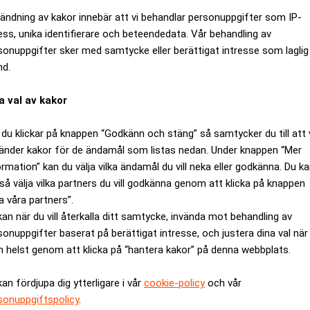
ändning av kakor innebär att vi behandlar personuppgifter som IP-
ess, unika identifierare och beteendedata. Vår behandling av
sonuppgifter sker med samtycke eller berättigat intresse som laglig
nd.
a val av kakor
du klickar på knappen “Godkänn och stäng” så samtycker du till att 
änder kakor för de ändamål som listas nedan. Under knappen “Mer
ormation” kan du välja vilka ändamål du vill neka eller godkänna. Du k
så välja vilka partners du vill godkänna genom att klicka på knappen
 fritt fall – krisvarningar staplas 
a våra partners”.
kan när du vill återkalla ditt samtycke, invända mot behandling av
sonuppgifter baserat på berättigat intresse, och justera dina val när
 helst genom att klicka på “hantera kakor” på denna webbplats.
kan fördjupa dig ytterligare i vår
cookie-policy
och vår
sonuppgiftspolicy
.