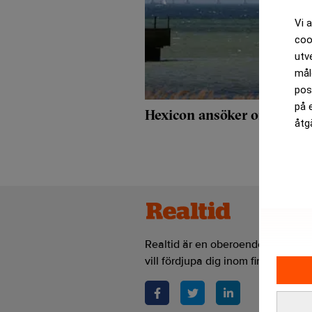
Vi 
coo
utv
mål
pos
på 
Hexicon ansöker om ytterl
åtg
Realtid är en oberoende och kostn
vill fördjupa dig inom finans- och 