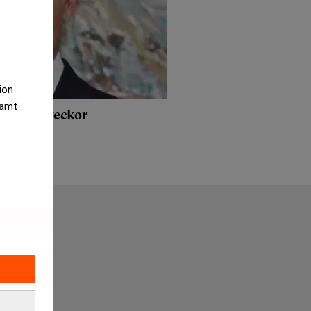
tion
samt
ter fem veckor
gifter