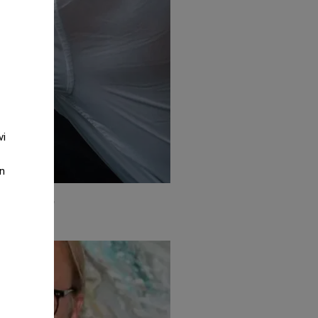
vi
an
på hög