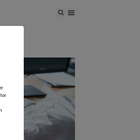
er
tor.
m