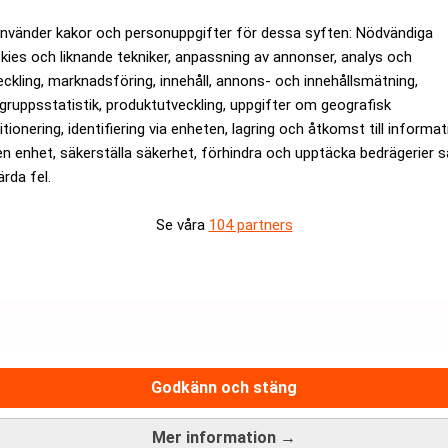
använder kakor och personuppgifter för dessa syften: Nödvändiga
kies och liknande tekniker, anpassning av annonser, analys och
eckling, marknadsföring, innehåll, annons- och innehållsmätning,
gruppsstatistik, produktutveckling, uppgifter om geografisk
itionering, identifiering via enheten, lagring och åtkomst till informa
en enhet, säkerställa säkerhet, förhindra och upptäcka bedrägerier 
igare vindkraftspark
Hexicons CFO slutar ef
ärda fel.
Se våra
104 partners
Hantera prenumeration
Integritetspolicy för personupp
Cookiepolicy
adsfri nyhetskanal för dig som
Relevance AI-policy
näringslivsnyheter.
Godkänn och stäng
Annonsera på Realtid
Pressmeddelanden
Mer information →
Kontakta oss