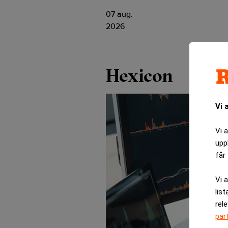
07 aug.
2026
Hexicon
Vi 
Vi 
upp
får 
Vi 
list
rel
par