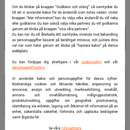
Om du klickar på knappen “Godkänn och stäng” så samtycker du
till att vi använder kakor för de ändamål som listas nedan. Under
knappen “Mer information” kan du välja vilka ändamål du vill neka
eller godkänna. Du kan också välja vilka partners du vill godkänna
genom att klicka på knappen “visa våra partners”.
Du kan när du vill återkalla ditt samtycke, invända mot behandling
av personuppgifter baserat på berättigat intresse, och justera dina
val när som helst genom att klicka på “hantera kakor” på denna
webbplats.
Didner tror fortsatt på banker
Du kan fördjupa dig ytterligare i vår
cookie-policy
och vår
personuppgiftspolicy
.
Vi använder kakor och personuppgifter för dessa syften:
Nödvändiga cookies och liknande tekniker, anpassning av
annonser, analys och utveckling, marknadsföring, innehåll,
annons- och innehållsmätning, målgruppsstatistik,
produktutveckling, uppgifter om geografisk positionering,
identifiering via enheten, lagring och åtkomst till information på en
enhet, säkerställa säkerhet, förhindra och upptäcka bedrägerier
samt åtgärda fel.
Se våra
104 partners