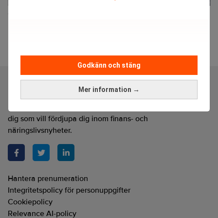
”Jag har inte gjort någon karriär”
Godkänn och stäng
Mer information →
Realtid är en oberoende och kostnadsfri nyhetskanal för
dig som vill fördjupa dig inom finans- och
näringslivsnyheter.
Hantera prenumeration
Integritetspolicy för personuppgifter
Cookiepolicy
Relevance AI-policy