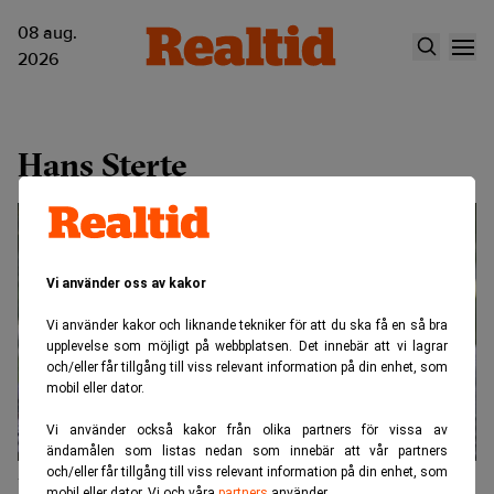
08 aug.
2026
Hans Sterte
Vi använder oss av kakor
Vi använder kakor och liknande tekniker för att du ska få en så bra
upplevelse som möjligt på webbplatsen. Det innebär att vi lagrar
och/eller får tillgång till viss relevant information på din enhet, som
mobil eller dator.
Vi använder också kakor från olika partners för vissa av
ändamålen som listas nedan som innebär att vår partners
och/eller får tillgång till viss relevant information på din enhet, som
Här är Hans Stertes nya uppdrag
mobil eller dator. Vi och våra
partners
använder.