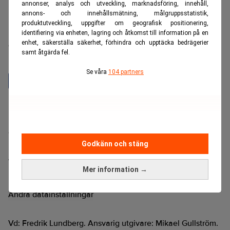
annonser, analys och utveckling, marknadsföring, innehåll,
annons- och innehållsmätning, målgruppsstatistik,
produktutveckling, uppgifter om geografisk positionering,
Realtid är en oberoende och kostnadsfri nyhetskanal för
identifiering via enheten, lagring och åtkomst till information på en
enhet, säkerställa säkerhet, förhindra och upptäcka bedrägerier
dig som vill fördjupa dig inom finans- och
samt åtgärda fel.
näringslivsnyheter.
Se våra
104 partners
Hantera prenumeration
Integritetspolicy för personuppgifter
Cookiepolicy
Godkänn och stäng
Relevance AI-policy
Annonsera på Realtid
Pressmeddelanden
Mer information →
Kontakta oss
Ändra datainställningar
Vd: Fredrik Lundberg. Ansvarig utgivare: Mikael Gullström.