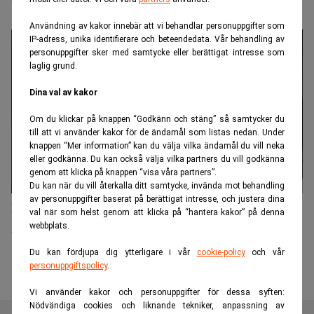
Användning av kakor innebär att vi behandlar personuppgifter som
IP-adress, unika identifierare och beteendedata. Vår behandling av
personuppgifter sker med samtycke eller berättigat intresse som
laglig grund.
Dina val av kakor
Om du klickar på knappen “Godkänn och stäng” så samtycker du
till att vi använder kakor för de ändamål som listas nedan. Under
knappen “Mer information” kan du välja vilka ändamål du vill neka
eller godkänna. Du kan också välja vilka partners du vill godkänna
genom att klicka på knappen “visa våra partners”.
Du kan när du vill återkalla ditt samtycke, invända mot behandling
av personuppgifter baserat på berättigat intresse, och justera dina
Hans Sterte lämnar som chef för Alectas
val när som helst genom att klicka på “hantera kakor” på denna
kapitalförvaltning￼
webbplats.
Du kan fördjupa dig ytterligare i vår
cookie-policy
och vår
personuppgiftspolicy
.
Vi använder kakor och personuppgifter för dessa syften:
Nödvändiga cookies och liknande tekniker, anpassning av