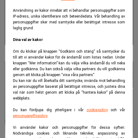
Användning av kakor innebär att vi behandlar personuppgifter som
IP-adress, unika identifierare och beteendedata. Vår behandling av
personuppgifter sker med samtycke eller berättigat intresse som
laglig grund.
Dina val av kakor
Hancaps obligations-innehavare hålls på halster
Om du klickar på knappen “Godkänn och stäng” så samtycker du
till att vi använder kakor för de ändamål som listas nedan. Under
knappen “Mer information” kan du välja vilka ändamål du vill neka
eller godkänna. Du kan också välja vilka partners du vill godkänna
genom att klicka på knappen “visa våra partners”.
Du kan när du vill återkalla ditt samtycke, invända mot behandling
av personuppgifter baserat på berättigat intresse, och justera dina
val när som helst genom att klicka på “hantera kakor” på denna
webbplats.
Du kan fördjupa dig ytterligare i vår
cookie-policy
och vår
personuppgiftspolicy
.
Vi använder kakor och personuppgifter för dessa syften:
Nödvändiga cookies och liknande tekniker, anpassning av