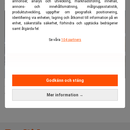
Nya problem för Hancap
annonser, analys och utveckling, marknadsföring, innehåll,
annons- och innehållsmätning, målgruppsstatistik,
produktutveckling, uppgifter om geografisk positionering,
identifiering via enheten, lagring och åtkomst till information på en
enhet, säkerställa säkerhet, förhindra och upptäcka bedrägerier
samt åtgärda fel.
Se våra
104 partners
Godkänn och stäng
Ålandsbankens analytikernestor går hem
ordentligt
Mer information →