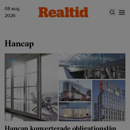
08 aug.
2026
Hancap
Hancap konverterade obligationslån