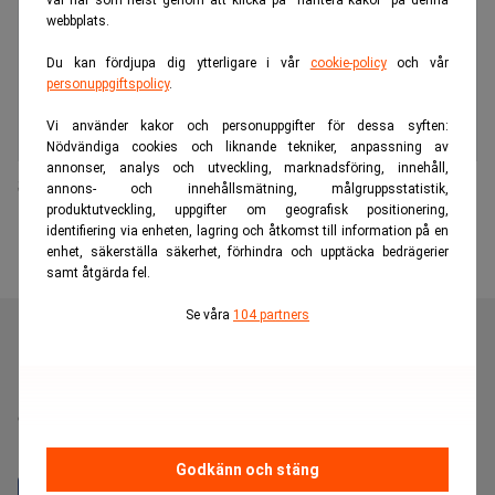
val när som helst genom att klicka på “hantera kakor” på denna
webbplats.
Du kan fördjupa dig ytterligare i vår
cookie-policy
och vår
personuppgiftspolicy
.
Vi använder kakor och personuppgifter för dessa syften:
Nödvändiga cookies och liknande tekniker, anpassning av
annonser, analys och utveckling, marknadsföring, innehåll,
SEK bäst på hållbarhetsredovisning
annons- och innehållsmätning, målgruppsstatistik,
produktutveckling, uppgifter om geografisk positionering,
identifiering via enheten, lagring och åtkomst till information på en
enhet, säkerställa säkerhet, förhindra och upptäcka bedrägerier
samt åtgärda fel.
Se våra
104 partners
Realtid är en oberoende och kostnadsfri nyhetskanal för
dig som vill fördjupa dig inom finans- och
näringslivsnyheter.
Godkänn och stäng