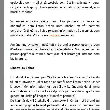
upplevelse som möjligt på webbplatsen. Det innebär att vi lagrar
bäst i hållbarhetsmätning
och/eller får tillgång till viss relevant information på din enhet, som
mobil eller dator.
Vi använder också kakor från olika partners för vissa av
ändamålen som listas nedan som innebär att vår partners
och/eller får tillgång till viss relevant information på din enhet, som
mobil eller dator. Vi och våra
partners
använder.
Användning av kakor innebär att vi behandlar personuppgifter som
IP-adress, unika identifierare och beteendedata. Vår behandling av
personuppgifter sker med samtycke eller berättigat intresse som
laglig grund.
Dina val av kakor
Om du klickar på knappen “Godkänn och stäng” så samtycker du
"Sverige halkar efter i hållbarhetsrapporteringen"
till att vi använder kakor för de ändamål som listas nedan. Under
knappen “Mer information” kan du välja vilka ändamål du vill neka
eller godkänna. Du kan också välja vilka partners du vill godkänna
genom att klicka på knappen “visa våra partners”.
Du kan när du vill återkalla ditt samtycke, invända mot behandling
av personuppgifter baserat på berättigat intresse, och justera dina