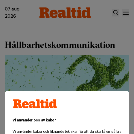
07 aug.
2026
Hållbarhetskommunikation
Vi använder oss av kakor
Länsförsäkringar och Sparbankerna
Vi använder kakor och liknande tekniker för att du ska få en så bra