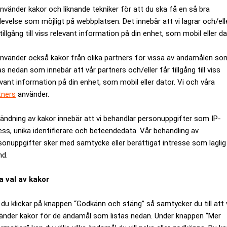
använder kakor och liknande tekniker för att du ska få en så bra
levelse som möjligt på webbplatsen. Det innebär att vi lagrar och/ell
tillgång till viss relevant information på din enhet, som mobil eller da
använder också kakor från olika partners för vissa av ändamålen so
as nedan som innebär att vår partners och/eller får tillgång till viss
evant information på din enhet, som mobil eller dator. Vi och våra
tners
använder.
ändning av kakor innebär att vi behandlar personuppgifter som IP-
ess, unika identifierare och beteendedata. Vår behandling av
ållbarhetskopplad kreditfacilitet
sonuppgifter sker med samtycke eller berättigat intresse som laglig
nd.
a val av kakor
du klickar på knappen “Godkänn och stäng” så samtycker du till att 
änder kakor för de ändamål som listas nedan. Under knappen “Mer