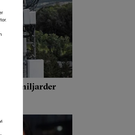
er
tor.
m
 på 2 miljarder
vi