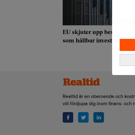
EU skjuter upp beslutet o
som hållbar investering
Realtid är en oberoende och kostn
vill fördjupa dig inom finans- och 