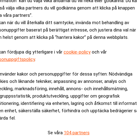
ormation” kan du välja vilka ändamål du vill neka eller godkänna. Du k
så välja vilka partners du vill godkänna genom att klicka på knappen
a våra partners”.
kan när du vill återkalla ditt samtycke, invända mot behandling av
sonuppgifter baserat på berättigat intresse, och justera dina val när
 helst genom att klicka på “hantera kakor” på denna webbplats.
kan fördjupa dig ytterligare i vår
cookie-policy
och vår
sonuppgiftspolicy
.
s marknadspraxis för
Nordea: ”I princip all
ring"
innehåller samtal om h
använder kakor och personuppgifter för dessa syften: Nödvändiga
kies och liknande tekniker, anpassning av annonser, analys och
eckling, marknadsföring, innehåll, annons- och innehållsmätning,
gruppsstatistik, produktutveckling, uppgifter om geografisk
itionering, identifiering via enheten, lagring och åtkomst till informa
en enhet, säkerställa säkerhet, förhindra och upptäcka bedrägerier 
ärda fel.
Se våra
104 partners