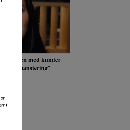
an
a våra möten med kunder
ållbar finansiering”
tion
samt