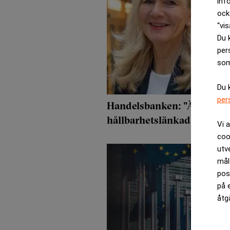
inf
ock
“vis
Du 
per
som
Du 
per
Handelsbanken: "Än sakna
hållbarhetslänkad finansie
Vi 
coo
utv
mål
pos
på 
åtg