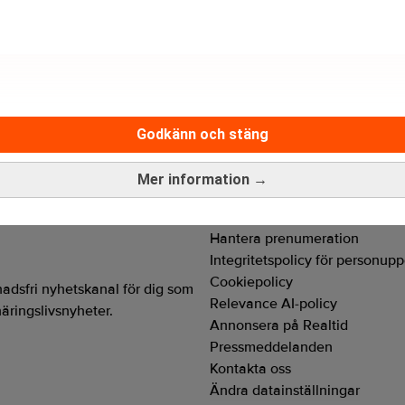
m märkning av naturgas
Godkänn och stäng
Mer information →
Hantera prenumeration
Integritetspolicy för personupp
Cookiepolicy
adsfri nyhetskanal för dig som
Relevance AI-policy
näringslivsnyheter.
Annonsera på Realtid
Pressmeddelanden
Kontakta oss
Ändra datainställningar