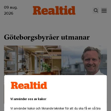
09 aug.
2026
Göteborgsbyråer utmanar
Vi använder oss av kakor
Morris Law bygger tillväxt på kultur
Vi använder kakor och liknande tekniker för att du ska få en så bra