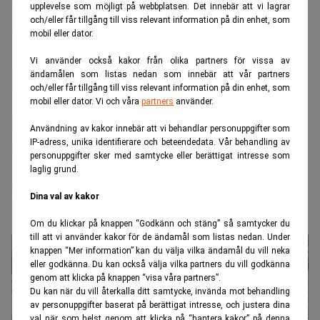
upplevelse som möjligt på webbplatsen. Det innebär att vi lagrar
och/eller får tillgång till viss relevant information på din enhet, som
mobil eller dator.
Vi använder också kakor från olika partners för vissa av
ändamålen som listas nedan som innebär att vår partners
och/eller får tillgång till viss relevant information på din enhet, som
mobil eller dator. Vi och våra
partners
använder.
Användning av kakor innebär att vi behandlar personuppgifter som
IP-adress, unika identifierare och beteendedata. Vår behandling av
personuppgifter sker med samtycke eller berättigat intresse som
laglig grund.
Dina val av kakor
"Modernitet är mer än den senaste tekniken"
Om du klickar på knappen “Godkänn och stäng” så samtycker du
till att vi använder kakor för de ändamål som listas nedan. Under
knappen “Mer information” kan du välja vilka ändamål du vill neka
eller godkänna. Du kan också välja vilka partners du vill godkänna
genom att klicka på knappen “visa våra partners”.
Du kan när du vill återkalla ditt samtycke, invända mot behandling
av personuppgifter baserat på berättigat intresse, och justera dina
val när som helst genom att klicka på “hantera kakor” på denna