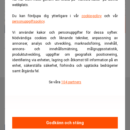
webbplats.
Du kan fördjupa dig ytterligare i vår
cookie-policy
och vår
personuppgiftspolicy
.
Vi använder kakor och personuppgifter för dessa syften:
Front på offensiven mot den traditionella
Nödvändiga cookies och liknande tekniker, anpassning av
annonser, analys och utveckling, marknadsföring, innehåll,
advokatbyrån
annons- och innehållsmätning, målgruppsstatistik,
produktutveckling, uppgifter om geografisk positionering,
identifiering via enheten, lagring och åtkomst till information på en
enhet, säkerställa säkerhet, förhindra och upptäcka bedrägerier
samt åtgärda fel.
Se våra
104 partners
Realtid är en oberoende och kostnadsfri nyhetskanal för
dig som vill fördjupa dig inom finans- och
näringslivsnyheter.
Godkänn och stäng