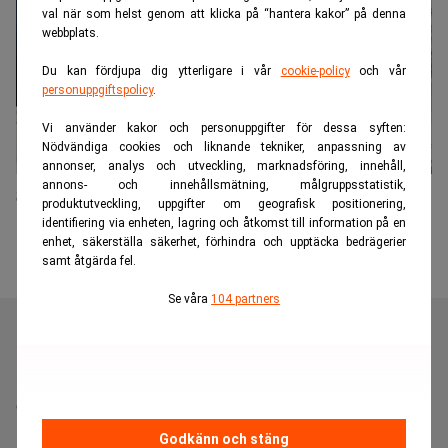
val när som helst genom att klicka på “hantera kakor” på denna
webbplats.
Du kan fördjupa dig ytterligare i vår
cookie-policy
och vår
personuppgiftspolicy
.
Vi använder kakor och personuppgifter för dessa syften:
Nödvändiga cookies och liknande tekniker, anpassning av
annonser, analys och utveckling, marknadsföring, innehåll,
annons- och innehållsmätning, målgruppsstatistik,
Saboterar du din sömn? 8 vanor att undvika
produktutveckling, uppgifter om geografisk positionering,
identifiering via enheten, lagring och åtkomst till information på en
enhet, säkerställa säkerhet, förhindra och upptäcka bedrägerier
samt åtgärda fel.
Se våra
104 partners
Realtid är en oberoende och kostnadsfri nyhetskanal för
dig som vill fördjupa dig inom finans- och
näringslivsnyheter.
Godkänn och stäng