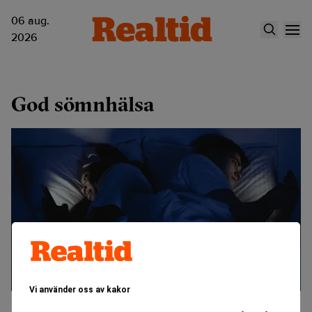
06 aug.
2026
God sömnhälsa
Vi använder oss av kakor
Ny studie slår hål på segdragen myt