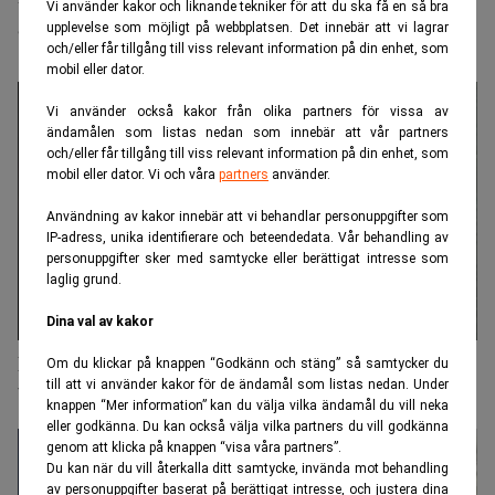
Vi använder kakor och liknande tekniker för att du ska få en så bra
om din sömn
upplevelse som möjligt på webbplatsen. Det innebär att vi lagrar
och/eller får tillgång till viss relevant information på din enhet, som
mobil eller dator.
Vi använder också kakor från olika partners för vissa av
ändamålen som listas nedan som innebär att vår partners
och/eller får tillgång till viss relevant information på din enhet, som
mobil eller dator. Vi och våra
partners
använder.
Användning av kakor innebär att vi behandlar personuppgifter som
IP-adress, unika identifierare och beteendedata. Vår behandling av
personuppgifter sker med samtycke eller berättigat intresse som
laglig grund.
Dina val av kakor
Hemliga ingrediensen för dig som vill prestera
Om du klickar på knappen “Godkänn och stäng” så samtycker du
till att vi använder kakor för de ändamål som listas nedan. Under
bättre
knappen “Mer information” kan du välja vilka ändamål du vill neka
eller godkänna. Du kan också välja vilka partners du vill godkänna
genom att klicka på knappen “visa våra partners”.
Du kan när du vill återkalla ditt samtycke, invända mot behandling
av personuppgifter baserat på berättigat intresse, och justera dina