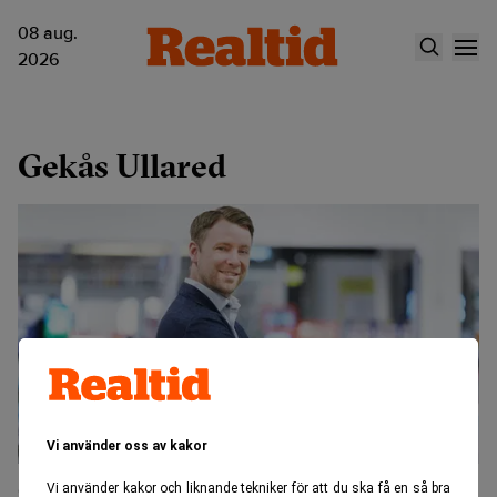
08 aug.
2026
Gekås Ullared
Vi använder oss av kakor
Gekås har passerat 6 miljardersvallen
Vi använder kakor och liknande tekniker för att du ska få en så bra