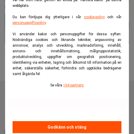
val när som helst genom att klicka på “hantera kakor” på denna
webbplats.
Du kan fördjupa dig ytterligare i vår
cookie-policy
och vår
personuppgiftspolicy
.
Vi använder kakor och personuppgifter för dessa syften:
Nödvändiga cookies och liknande tekniker, anpassning av
annonser, analys och utveckling, marknadsföring, innehåll,
Rekordsommar för Gekås Ullared
annons- och innehållsmätning, målgruppsstatistik,
produktutveckling, uppgifter om geografisk positionering,
identifiering via enheten, lagring och åtkomst till information på en
enhet, säkerställa säkerhet, förhindra och upptäcka bedrägerier
samt åtgärda fel.
Se våra
104 partners
Realtid är en oberoende och kostnadsfri nyhetskanal för
dig som vill fördjupa dig inom finans- och
näringslivsnyheter.
Godkänn och stäng