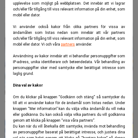
upplevelse som möjligt på webbplatsen. Det innebär att vi lagrar
för första gången
och/eller får tillgång till viss relevant information på din enhet, som
mobil eller dator.
Vi använder också kakor från olika partners för vissa av
ändamålen som listas nedan som innebär att vår partners
och/eller får tillgång till viss relevant information på din enhet, som
mobil eller dator. Vi och våra
partners
använder.
Användning av kakor innebär att vi behandlar personuppgifter som
IP-adress, unika identifierare och beteendedata. Vår behandling av
personuppgifter sker med samtycke eller berättigat intresse som
laglig grund.
Dina val av kakor
Om du klickar på knappen “Godkänn och stäng” så samtycker du
Gekås Ullared slår alla tiders shoppingrekord
till att vi använder kakor för de ändamål som listas nedan. Under
knappen “Mer information” kan du välja vilka ändamål du vill neka
eller godkänna. Du kan också välja vilka partners du vill godkänna
genom att klicka på knappen “visa våra partners”.
Du kan när du vill återkalla ditt samtycke, invända mot behandling
av personuppgifter baserat på berättigat intresse, och justera dina