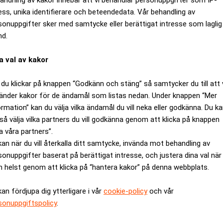
ess, unika identifierare och beteendedata. Vår behandling av
sonuppgifter sker med samtycke eller berättigat intresse som laglig
nd.
a val av kakor
du klickar på knappen “Godkänn och stäng” så samtycker du till att 
änder kakor för de ändamål som listas nedan. Under knappen “Mer
ormation” kan du välja vilka ändamål du vill neka eller godkänna. Du k
så välja vilka partners du vill godkänna genom att klicka på knappen
a våra partners”.
bigene mot nya genombrott
kan när du vill återkalla ditt samtycke, invända mot behandling av
sonuppgifter baserat på berättigat intresse, och justera dina val när
 helst genom att klicka på “hantera kakor” på denna webbplats.
kan fördjupa dig ytterligare i vår
cookie-policy
och vår
sonuppgiftspolicy
.