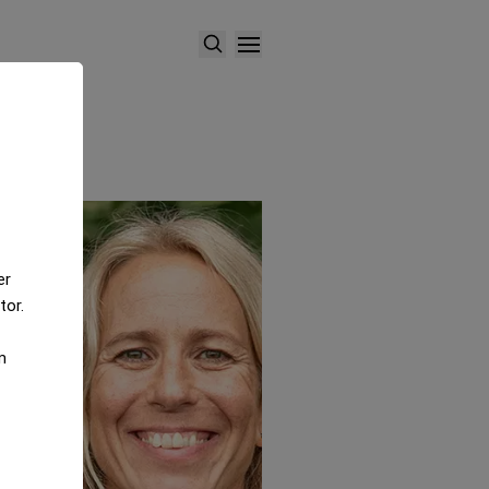
er
tor.
m