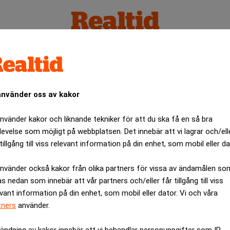
f
använder oss av kakor
använder kakor och liknande tekniker för att du ska få en så bra
levelse som möjligt på webbplatsen. Det innebär att vi lagrar och/ell
tillgång till viss relevant information på din enhet, som mobil eller da
använder också kakor från olika partners för vissa av ändamålen so
as nedan som innebär att vår partners och/eller får tillgång till viss
evant information på din enhet, som mobil eller dator. Vi och våra
tners
använder.
ändning av kakor innebär att vi behandlar personuppgifter som IP-