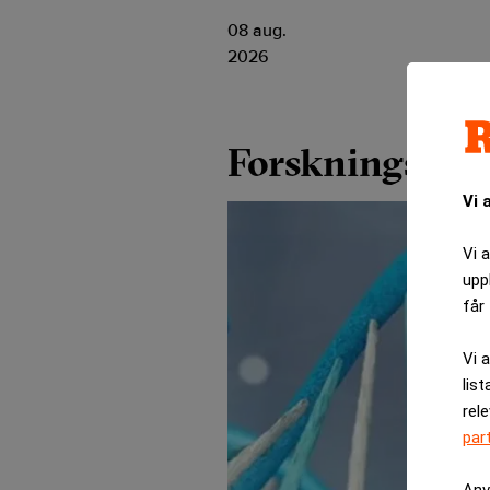
08 aug.
2026
Forskningsche
Vi 
Vi 
upp
får 
Vi 
list
rel
par
Anv