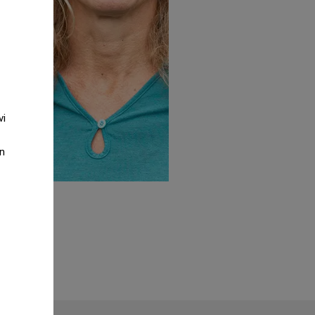
vi
an