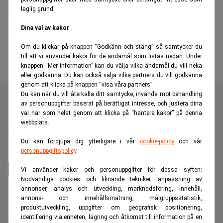
laglig grund.
skulle användas
Dina val av kakor
Om du klickar på knappen “Godkänn och stäng” så samtycker du
till att vi använder kakor för de ändamål som listas nedan. Under
knappen “Mer information” kan du välja vilka ändamål du vill neka
eller godkänna. Du kan också välja vilka partners du vill godkänna
genom att klicka på knappen “visa våra partners”.
Du kan när du vill återkalla ditt samtycke, invända mot behandling
av personuppgifter baserat på berättigat intresse, och justera dina
val när som helst genom att klicka på “hantera kakor” på denna
Realtid är en oberoende och kostnadsfri nyhetskanal för
webbplats.
dig som vill fördjupa dig inom finans- och
Du kan fördjupa dig ytterligare i vår
cookie-policy
och vår
näringslivsnyheter.
personuppgiftspolicy
.
Vi använder kakor och personuppgifter för dessa syften:
Nödvändiga cookies och liknande tekniker, anpassning av
annonser, analys och utveckling, marknadsföring, innehåll,
Hantera prenumeration
annons- och innehållsmätning, målgruppsstatistik,
Integritetspolicy för personuppgifter
produktutveckling, uppgifter om geografisk positionering,
identifiering via enheten, lagring och åtkomst till information på en
Cookiepolicy