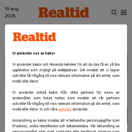
10 aug.
2026
Finanstillsynet
Vi använder oss av kakor
Vi använder kakor och liknande tekniker för att du ska få en så bra
upplevelse som möjligt på webbplatsen. Det innebär att vi lagrar
och/eller får tillgång till viss relevant information på din enhet, som
mobil eller dator.
Vi använder också kakor från olika partners för vissa av
ändamålen som listas nedan som innebär att vår partners
och/eller får tillgång till viss relevant information på din enhet, som
mobil eller dator. Vi och våra
partners
använder.
Användning av kakor innebär att vi behandlar personuppgifter som
IP-adress, unika identifierare och beteendedata. Vår behandling av
DNB krävde att bankens egen mäklare
personuppgifter sker med samtycke eller berättigat intresse som