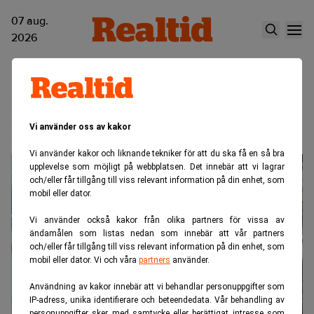
07 aug.
2026
Financial Data Access
Framework
Vi använder oss av kakor
Vi använder kakor och liknande tekniker för att du ska få en så bra
upplevelse som möjligt på webbplatsen. Det innebär att vi lagrar
och/eller får tillgång till viss relevant information på din enhet, som
mobil eller dator.
Vi använder också kakor från olika partners för vissa av
ändamålen som listas nedan som innebär att vår partners
och/eller får tillgång till viss relevant information på din enhet, som
mobil eller dator. Vi och våra
partners
använder.
Användning av kakor innebär att vi behandlar personuppgifter som
IP-adress, unika identifierare och beteendedata. Vår behandling av
personuppgifter sker med samtycke eller berättigat intresse som