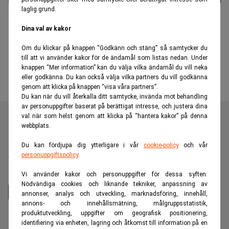
laglig grund.
Gokind laddar för Open Banking 2.0 –
"öppnar nya möjligheter"
Dina val av kakor
Om du klickar på knappen “Godkänn och stäng” så samtycker du
till att vi använder kakor för de ändamål som listas nedan. Under
knappen “Mer information” kan du välja vilka ändamål du vill neka
eller godkänna. Du kan också välja vilka partners du vill godkänna
genom att klicka på knappen “visa våra partners”.
Du kan när du vill återkalla ditt samtycke, invända mot behandling
av personuppgifter baserat på berättigat intresse, och justera dina
val när som helst genom att klicka på “hantera kakor” på denna
webbplats.
Realtid är en oberoende och kostnadsfri nyhetskanal för
Du kan fördjupa dig ytterligare i vår
cookie-policy
och vår
personuppgiftspolicy
.
dig som vill fördjupa dig inom finans- och
näringslivsnyheter.
Vi använder kakor och personuppgifter för dessa syften:
Nödvändiga cookies och liknande tekniker, anpassning av
annonser, analys och utveckling, marknadsföring, innehåll,
annons- och innehållsmätning, målgruppsstatistik,
produktutveckling, uppgifter om geografisk positionering,
Hantera prenumeration
identifiering via enheten, lagring och åtkomst till information på en