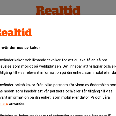
använder oss av kakor
använder kakor och liknande tekniker för att du ska få en så bra
levelse som möjligt på webbplatsen. Det innebär att vi lagrar och/ell
tillgång till viss relevant information på din enhet, som mobil eller da
använder också kakor från olika partners för vissa av ändamålen so
as nedan som innebär att vår partners och/eller får tillgång till viss
evant information på din enhet, som mobil eller dator. Vi och våra
tners
använder.
ändning av kakor innebär att vi behandlar personuppgifter som IP-