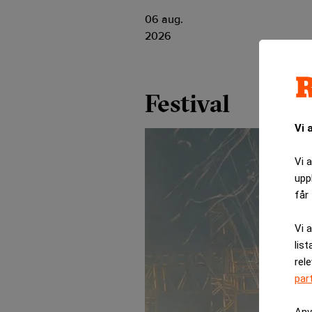
06 aug.
2026
Festival
Vi 
Vi 
upp
får 
Vi 
list
rel
par
Anv