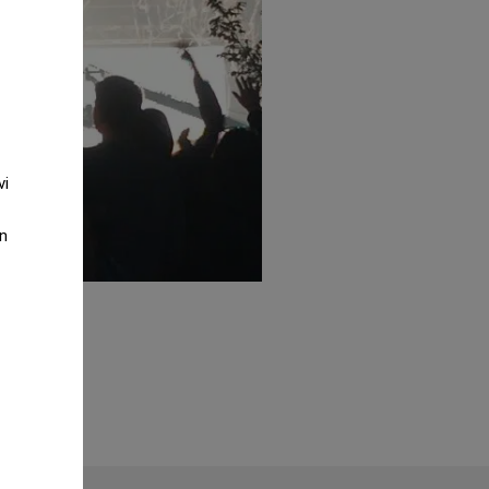
vi
an