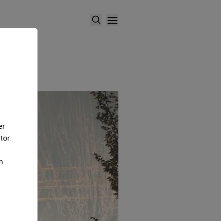
er
tor.
m