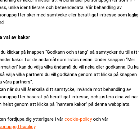
ess, unika identifierare och beteendedata. Vår behandling av
sonuppgifter sker med samtycke eller berättigat intresse som laglig
nd.
a val av kakor
du klickar på knappen “Godkänn och stäng” så samtycker du till att 
änder kakor för de ändamål som listas nedan. Under knappen “Mer
ormation” kan du välja vilka ändamål du vill neka eller godkänna. Du k
så välja vilka partners du vill godkänna genom att klicka på knappen
a våra partners”.
elgrundare bakom ny jättefestival
kan när du vill återkalla ditt samtycke, invända mot behandling av
sonuppgifter baserat på berättigat intresse, och justera dina val när
 helst genom att klicka på “hantera kakor” på denna webbplats.
kan fördjupa dig ytterligare i vår
cookie-policy
och vår
sonuppgiftspolicy
.