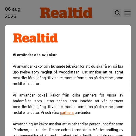
06 aug.
2026
Everdrone
Vi använder oss av kakor
Vi använder kakor och liknande tekniker för att du ska få en så bra
upplevelse som möjligt på webbplatsen. Det innebär att vi lagrar
och/eller får tillgång till viss relevant information på din enhet, som
mobil eller dator.
Vi använder också kakor från olika partners för vissa av
ändamålen som listas nedan som innebär att vår partners
och/eller får tillgång till viss relevant information på din enhet, som
mobil eller dator. Vi och våra
partners
använder.
Användning av kakor innebär att vi behandlar personuppgifter som
IP-adress, unika identifierare och beteendedata. Vår behandling av
Drönaren som släppte hjärtstartare på
personuppgifter sker med samtycke eller berättigat intresse som