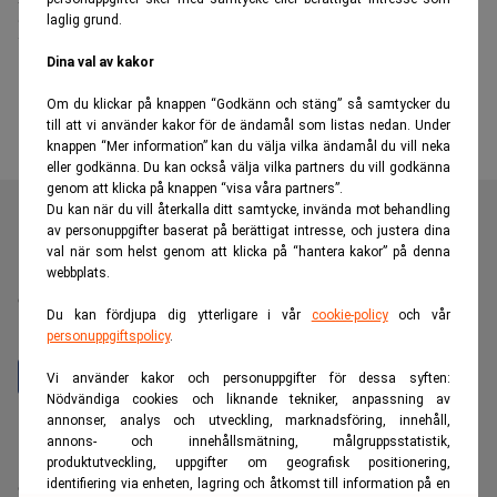
laglig grund.
lekplatsen gav mig en glimt av
framtiden
Dina val av kakor
Om du klickar på knappen “Godkänn och stäng” så samtycker du
till att vi använder kakor för de ändamål som listas nedan. Under
knappen “Mer information” kan du välja vilka ändamål du vill neka
eller godkänna. Du kan också välja vilka partners du vill godkänna
genom att klicka på knappen “visa våra partners”.
Du kan när du vill återkalla ditt samtycke, invända mot behandling
av personuppgifter baserat på berättigat intresse, och justera dina
val när som helst genom att klicka på “hantera kakor” på denna
Realtid är en oberoende och kostnadsfri nyhetskanal för
webbplats.
dig som vill fördjupa dig inom finans- och
Du kan fördjupa dig ytterligare i vår
cookie-policy
och vår
näringslivsnyheter.
personuppgiftspolicy
.
Vi använder kakor och personuppgifter för dessa syften:
Nödvändiga cookies och liknande tekniker, anpassning av
annonser, analys och utveckling, marknadsföring, innehåll,
Hantera prenumeration
annons- och innehållsmätning, målgruppsstatistik,
Integritetspolicy för personuppgifter
produktutveckling, uppgifter om geografisk positionering,
identifiering via enheten, lagring och åtkomst till information på en
Cookiepolicy