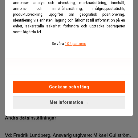
annonser, analys och utveckling, marknadsföring, innehåll,
annons- och innehållsmätning, målgruppsstatistik,
produktutveckling, uppgifter om geografisk positionering,
Realtid är en oberoende och kostnadsfri nyhetskanal för
identifiering via enheten, lagring och åtkomst till information på en
enhet, säkerställa säkerhet, förhindra och upptäcka bedrägerier
dig som vill fördjupa dig inom finans- och
samt åtgärda fel.
näringslivsnyheter.
Se våra
104 partners
Hantera prenumeration
Integritetspolicy för personuppgifter
Cookiepolicy
Godkänn och stäng
Relevance AI-policy
Annonsera på Realtid
Mer information →
Pressmeddelanden
Kontakta oss
Ändra datainställningar
Vd: Fredrik Lundberg. Ansvarig utgivare: Mikael Gullström.