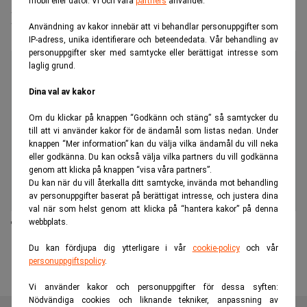
mobil eller dator. Vi och våra
partners
använder.
Properties
Användning av kakor innebär att vi behandlar personuppgifter som
IP-adress, unika identifierare och beteendedata. Vår behandling av
personuppgifter sker med samtycke eller berättigat intresse som
laglig grund.
Dina val av kakor
Om du klickar på knappen “Godkänn och stäng” så samtycker du
till att vi använder kakor för de ändamål som listas nedan. Under
knappen “Mer information” kan du välja vilka ändamål du vill neka
eller godkänna. Du kan också välja vilka partners du vill godkänna
genom att klicka på knappen “visa våra partners”.
Du kan när du vill återkalla ditt samtycke, invända mot behandling
av personuppgifter baserat på berättigat intresse, och justera dina
val när som helst genom att klicka på “hantera kakor” på denna
webbplats.
Tobin Properties vd och grundare lämnar på dagen
Du kan fördjupa dig ytterligare i vår
cookie-policy
och vår
personuppgiftspolicy
.
Vi använder kakor och personuppgifter för dessa syften:
Nödvändiga cookies och liknande tekniker, anpassning av