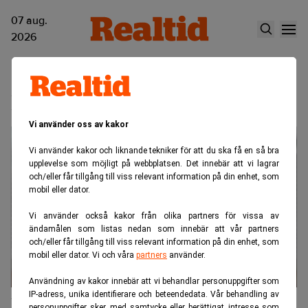
07 aug.
2026
Erik Haegerstrand
Vi använder oss av kakor
Vi använder kakor och liknande tekniker för att du ska få en så bra
upplevelse som möjligt på webbplatsen. Det innebär att vi lagrar
och/eller får tillgång till viss relevant information på din enhet, som
mobil eller dator.
Vi använder också kakor från olika partners för vissa av
ändamålen som listas nedan som innebär att vår partners
och/eller får tillgång till viss relevant information på din enhet, som
mobil eller dator. Vi och våra
partners
använder.
Användning av kakor innebär att vi behandlar personuppgifter som
IP-adress, unika identifierare och beteendedata. Vår behandling av
Bonniers vd Stina Andersson avgår
personuppgifter sker med samtycke eller berättigat intresse som