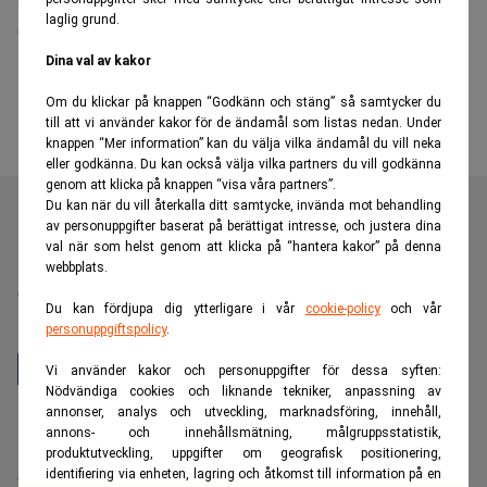
laglig grund.
efter oenlighet med styrelsen
Dina val av kakor
Om du klickar på knappen “Godkänn och stäng” så samtycker du
till att vi använder kakor för de ändamål som listas nedan. Under
knappen “Mer information” kan du välja vilka ändamål du vill neka
eller godkänna. Du kan också välja vilka partners du vill godkänna
genom att klicka på knappen “visa våra partners”.
Du kan när du vill återkalla ditt samtycke, invända mot behandling
av personuppgifter baserat på berättigat intresse, och justera dina
val när som helst genom att klicka på “hantera kakor” på denna
Realtid är en oberoende och kostnadsfri nyhetskanal för
webbplats.
dig som vill fördjupa dig inom finans- och
Du kan fördjupa dig ytterligare i vår
cookie-policy
och vår
näringslivsnyheter.
personuppgiftspolicy
.
Vi använder kakor och personuppgifter för dessa syften:
Nödvändiga cookies och liknande tekniker, anpassning av
annonser, analys och utveckling, marknadsföring, innehåll,
Hantera prenumeration
annons- och innehållsmätning, målgruppsstatistik,
Integritetspolicy för personuppgifter
produktutveckling, uppgifter om geografisk positionering,
identifiering via enheten, lagring och åtkomst till information på en
Cookiepolicy