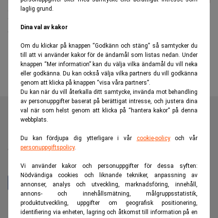
laglig grund.
EQT stänger ny fastighetsfond efter
överteckning
Dina val av kakor
Om du klickar på knappen “Godkänn och stäng” så samtycker du
till att vi använder kakor för de ändamål som listas nedan. Under
knappen “Mer information” kan du välja vilka ändamål du vill neka
eller godkänna. Du kan också välja vilka partners du vill godkänna
genom att klicka på knappen “visa våra partners”.
Du kan när du vill återkalla ditt samtycke, invända mot behandling
av personuppgifter baserat på berättigat intresse, och justera dina
val när som helst genom att klicka på “hantera kakor” på denna
webbplats.
Realtid är en oberoende och kostnadsfri nyhetskanal för
Du kan fördjupa dig ytterligare i vår
cookie-policy
och vår
personuppgiftspolicy
.
dig som vill fördjupa dig inom finans- och
näringslivsnyheter.
Vi använder kakor och personuppgifter för dessa syften:
Nödvändiga cookies och liknande tekniker, anpassning av
annonser, analys och utveckling, marknadsföring, innehåll,
annons- och innehållsmätning, målgruppsstatistik,
produktutveckling, uppgifter om geografisk positionering,
Hantera prenumeration
identifiering via enheten, lagring och åtkomst till information på en