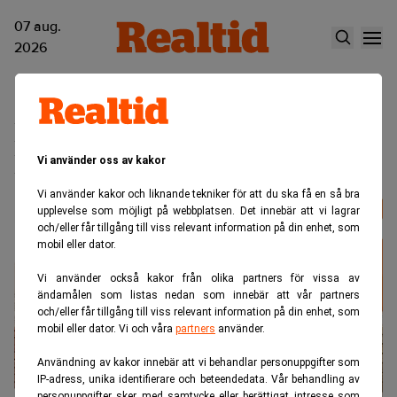
07 aug.
2026
EQT Exeter Industrial Core-
Plus Fund IV
Vi använder oss av kakor
Vi använder kakor och liknande tekniker för att du ska få en så bra
upplevelse som möjligt på webbplatsen. Det innebär att vi lagrar
och/eller får tillgång till viss relevant information på din enhet, som
mobil eller dator.
Vi använder också kakor från olika partners för vissa av
ändamålen som listas nedan som innebär att vår partners
och/eller får tillgång till viss relevant information på din enhet, som
mobil eller dator. Vi och våra
partners
använder.
Användning av kakor innebär att vi behandlar personuppgifter som
IP-adress, unika identifierare och beteendedata. Vår behandling av
personuppgifter sker med samtycke eller berättigat intresse som