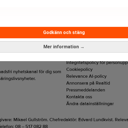
Godkänn och stäng
Mer information →
Hantera prenumeration
Integritetspolicy för personupp
Cookiepolicy
adsfri nyhetskanal för dig som
Relevance AI-policy
näringslivsnyheter.
Annonsera på Realtid
Pressmeddelanden
Kontakta oss
Ändra datainställningar
tgivare: Mikael Gullström. Chefredaktör: Edvard Lundkvist. Rel
elefon: 08 – 517 082 88