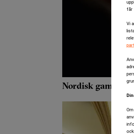
upp
får 
Vi 
list
rel
par
Anv
adr
per
gru
Nordisk games för
Din
Om 
anv
inf
ock