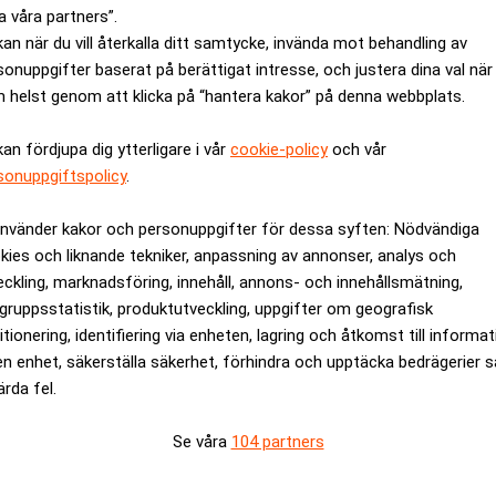
a våra partners”.
kan när du vill återkalla ditt samtycke, invända mot behandling av
sonuppgifter baserat på berättigat intresse, och justera dina val när
 helst genom att klicka på “hantera kakor” på denna webbplats.
kan fördjupa dig ytterligare i vår
cookie-policy
och vår
sonuppgiftspolicy
.
örlagshuset Cappelen
Egmont köper Royal De
och eQuity
använder kakor och personuppgifter för dessa syften: Nödvändiga
kies och liknande tekniker, anpassning av annonser, analys och
eckling, marknadsföring, innehåll, annons- och innehållsmätning,
gruppsstatistik, produktutveckling, uppgifter om geografisk
itionering, identifiering via enheten, lagring och åtkomst till informa
en enhet, säkerställa säkerhet, förhindra och upptäcka bedrägerier 
ärda fel.
Se våra
104 partners