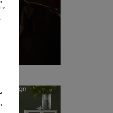
er
tor.
m
vi
an