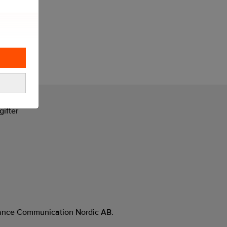
gifter
evance Communication Nordic AB.