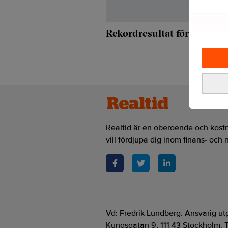
Rekordresultat för Ingager
Realtid är en oberoende och kostn
vill fördjupa dig inom finans- och 
Vd: Fredrik Lundberg. Ansvarig u
Kungsgatan 9, 111 43 Stockholm. T