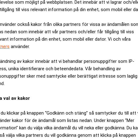
levelse som möjligt på webbplatsen. Det innebär att vi lagrar och/ell
tillgång till viss relevant information på din enhet, som mobil eller da
använder också kakor från olika partners för vissa av ändamålen so
as nedan som innebär att vår partners och/eller får tillgång till viss
evant information på din enhet, som mobil eller dator. Vi och våra
tners
använder.
ändning av kakor innebär att vi behandlar personuppgifter som IP-
ess, unika identifierare och beteendedata. Vår behandling av
sonuppgifter sker med samtycke eller berättigat intresse som laglig
nd.
värvar brittisk succéstudio
a val av kakor
du klickar på knappen “Godkänn och stäng” så samtycker du till att 
änder kakor för de ändamål som listas nedan. Under knappen “Mer
ormation” kan du välja vilka ändamål du vill neka eller godkänna. Du k
så välja vilka partners du vill godkänna genom att klicka på knappen