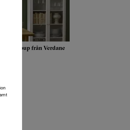
sign Group från Verdane
tion
samt