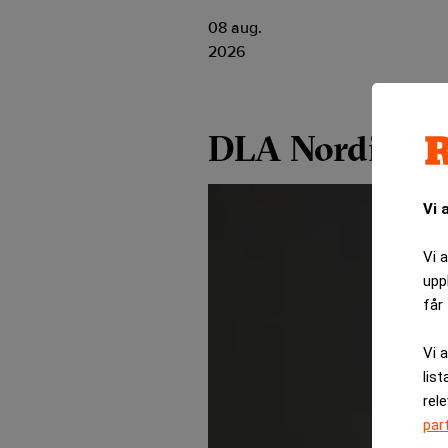
08 aug.
2026
DLA Nordic
Vi 
Vi 
upp
får 
Vi 
list
rel
par