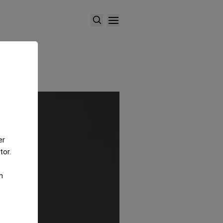
er
tor.
m