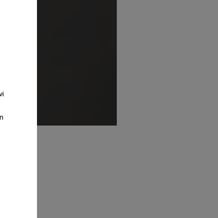
vi
an