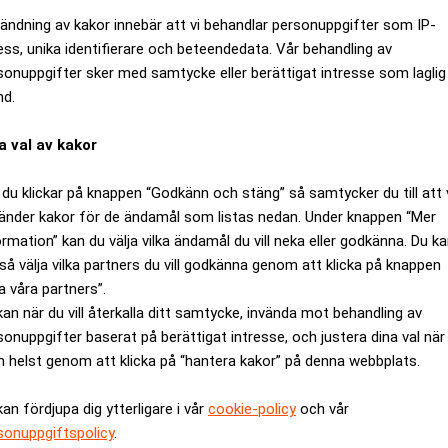
ändning av kakor innebär att vi behandlar personuppgifter som IP-
ess, unika identifierare och beteendedata. Vår behandling av
sonuppgifter sker med samtycke eller berättigat intresse som laglig
nd.
a val av kakor
du klickar på knappen “Godkänn och stäng” så samtycker du till att 
änder kakor för de ändamål som listas nedan. Under knappen “Mer
ormation” kan du välja vilka ändamål du vill neka eller godkänna. Du k
så välja vilka partners du vill godkänna genom att klicka på knappen
 arbetsrätt och GDPR"
a våra partners”.
kan när du vill återkalla ditt samtycke, invända mot behandling av
sonuppgifter baserat på berättigat intresse, och justera dina val när
 helst genom att klicka på “hantera kakor” på denna webbplats.
kan fördjupa dig ytterligare i vår
cookie-policy
och vår
sonuppgiftspolicy
.