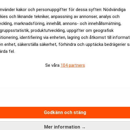
använder kakor och personuppgifter för dessa syften: Nödvändiga
kies och liknande tekniker, anpassning av annonser, analys och
eckling, marknadsföring, innehåll, annons- och innehållsmätning,
gruppsstatistik, produktutveckling, uppgifter om geografisk
itionering, identifiering via enheten, lagring och åtkomst till informa
en enhet, säkerställa säkerhet, förhindra och upptäcka bedrägerier 
tt åka på träningsläger"
ärda fel.
Se våra
104 partners
Hantera prenumeration
Integritetspolicy för personupp
Cookiepolicy
adsfri nyhetskanal för dig som
Relevance AI-policy
näringslivsnyheter.
Godkänn och stäng
Annonsera på Realtid
Pressmeddelanden
Mer information →
Kontakta oss