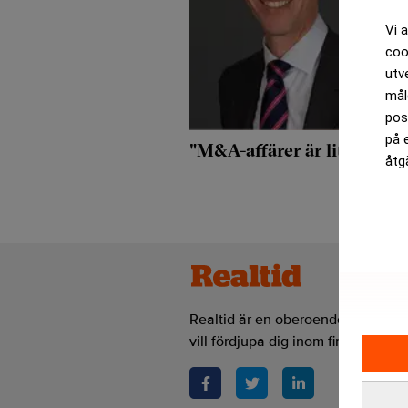
Vi 
coo
utv
mål
pos
på 
"M&A-affärer är lite som a
åtg
Realtid är en oberoende och kostn
vill fördjupa dig inom finans- och 