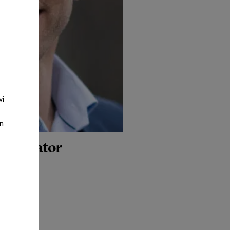
vi
an
ccelerator