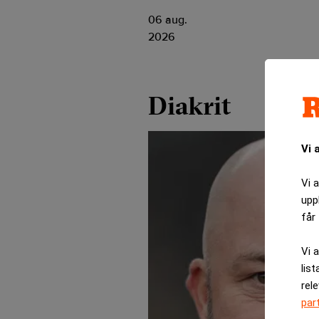
06 aug.
2026
Diakrit
Vi 
Vi 
upp
får 
Vi 
list
rel
par