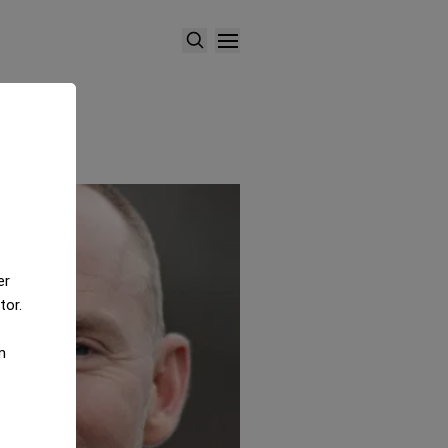
er
tor.
m