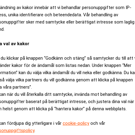
ändning av kakor innebär att vi behandlar personuppgifter som IP-
ess, unika identifierare och beteendedata. Vår behandling av
sonuppgifter sker med samtycke eller berättigat intresse som laglig
nd.
a val av kakor
du klickar på knappen “Godkänn och stäng” så samtycker du till att 
änder kakor för de ändamål som listas nedan. Under knappen “Mer
ormation” kan du välja vilka ändamål du vill neka eller godkänna. Du k
så välja vilka partners du vill godkänna genom att klicka på knappen
ctor-veteraner startar Proptech-a
a våra partners”.
kan när du vill återkalla ditt samtycke, invända mot behandling av
sonuppgifter baserat på berättigat intresse, och justera dina val när
 helst genom att klicka på “hantera kakor” på denna webbplats.
kan fördjupa dig ytterligare i vår
cookie-policy
och vår
sonuppgiftspolicy
.