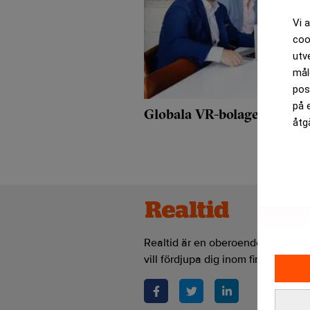
Vi 
coo
utv
mål
pos
på 
Globala VR-bolaget Diakrit
åtg
Realtid är en oberoende och kostn
vill fördjupa dig inom finans- och 