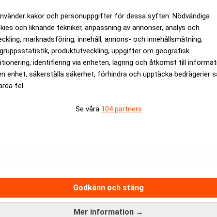
använder kakor och personuppgifter för dessa syften: Nödvändiga
kies och liknande tekniker, anpassning av annonser, analys och
eckling, marknadsföring, innehåll, annons- och innehållsmätning,
gruppsstatistik, produktutveckling, uppgifter om geografisk
itionering, identifiering via enheten, lagring och åtkomst till informa
en enhet, säkerställa säkerhet, förhindra och upptäcka bedrägerier 
 flyttar hem igen
ärda fel.
Se våra
104 partners
Hantera prenumeration
Integritetspolicy för personupp
Cookiepolicy
adsfri nyhetskanal för dig som
Relevance AI-policy
näringslivsnyheter.
Godkänn och stäng
Annonsera på Realtid
Pressmeddelanden
Mer information →
Kontakta oss