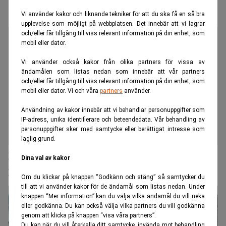
Vi använder kakor och liknande tekniker för att du ska få en så bra
upplevelse som möjligt på webbplatsen. Det innebär att vi lagrar
och/eller får tillgång till viss relevant information på din enhet, som
mobil eller dator.
Vi använder också kakor från olika partners för vissa av
ändamålen som listas nedan som innebär att vår partners
och/eller får tillgång till viss relevant information på din enhet, som
mobil eller dator. Vi och våra
partners
använder.
Användning av kakor innebär att vi behandlar personuppgifter som
IP-adress, unika identifierare och beteendedata. Vår behandling av
personuppgifter sker med samtycke eller berättigat intresse som
laglig grund.
Brittiskt pensionsbolag köper in Cinnober-
Dina val av kakor
plattform
Om du klickar på knappen “Godkänn och stäng” så samtycker du
till att vi använder kakor för de ändamål som listas nedan. Under
knappen “Mer information” kan du välja vilka ändamål du vill neka
eller godkänna. Du kan också välja vilka partners du vill godkänna
genom att klicka på knappen “visa våra partners”.
Du kan när du vill återkalla ditt samtycke, invända mot behandling