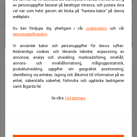
av personuppgifter baserat på berättigat intresse, och justera dina
val när som helst genom att klicka på “hantera kakor” på denna
webbplats.
Du kan fördjupa dig ytterligare i vår
cookie-policy
och vår
personuppgiftspolicy
.
Vi använder kakor och personuppgifter för dessa syften:
Nödvändiga cookies och liknande tekniker, anpassning av
Goldman Sachs tredubblar i Stockholm
annonser, analys och utveckling, marknadsföring, innehåll,
annons- och innehållsmätning, målgruppsstatistik,
produktutveckling, uppgifter om geografisk positionering,
identifiering via enheten, lagring och åtkomst till information på en
enhet, säkerställa säkerhet, förhindra och upptäcka bedrägerier
samt åtgärda fel.
Se våra
104 partners