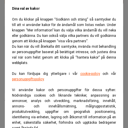
"Juridiken har blivit en viktig begränsningsfaktor
Dina val av kakor
i politiken"
Om du klickar på knappen “Godkänn och stäng” så samtycker du
till att vi använder kakor för de ändamål som listas nedan. Under
knappen “Mer information” kan du välja vilka ändamål du vill neka
eller godkänna. Du kan också välja vilka partners du vill godkänna
genom att klicka på knappen “visa våra partners”.
Du kan när du vill återkalla ditt samtycke, invända mot behandling
av personuppgifter baserat på berättigat intresse, och justera dina
val när som helst genom att klicka på “hantera kakor” på denna
webbplats.
Du kan fördjupa dig ytterligare i vår
cookie-policy
och vår
personuppgiftspolicy
.
Vi använder kakor och personuppgifter för dessa syften:
Nödvändiga cookies och liknande tekniker, anpassning av
Skierfe snor chefsjurist från Jernhusen
annonser, analys och utveckling, marknadsföring, innehåll,
annons- och innehållsmätning, målgruppsstatistik,
produktutveckling, uppgifter om geografisk positionering,
ANNONS
identifiering via enheten, lagring och åtkomst till information på en
enhet, säkerställa säkerhet, förhindra och upptäcka bedrägerier