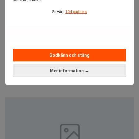
samt åtgärda fel.
Se våra
104 partners
Godkänn och stäng
Mer information →