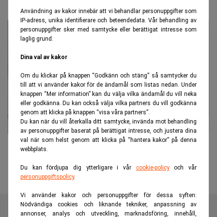
Användning av kakor innebär att vi behandlar personuppgifter som
IP-adress, unika identifierare och beteendedata. Vår behandling av
personuppgifter sker med samtycke eller berättigat intresse som
laglig grund.
Dina val av kakor
Om du klickar på knappen “Godkänn och stäng” så samtycker du
till att vi använder kakor för de ändamål som listas nedan. Under
knappen “Mer information” kan du välja vilka ändamål du vill neka
eller godkänna. Du kan också välja vilka partners du vill godkänna
genom att klicka på knappen “visa våra partners”.
Du kan när du vill återkalla ditt samtycke, invända mot behandling
av personuppgifter baserat på berättigat intresse, och justera dina
val när som helst genom att klicka på “hantera kakor” på denna
"Talangkriget är i full gång"
webbplats.
Du kan fördjupa dig ytterligare i vår
cookie-policy
och vår
personuppgiftspolicy
.
Vi använder kakor och personuppgifter för dessa syften:
Nödvändiga cookies och liknande tekniker, anpassning av
annonser, analys och utveckling, marknadsföring, innehåll,