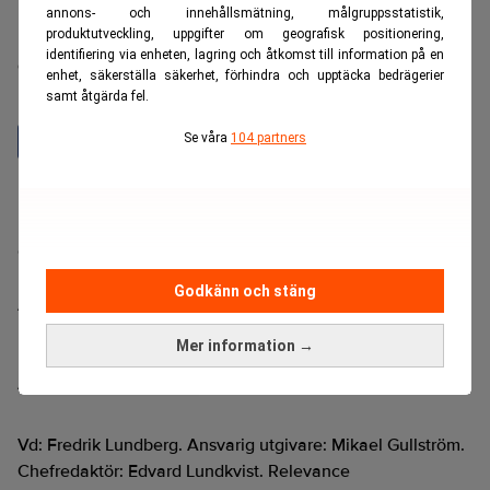
annons- och innehållsmätning, målgruppsstatistik,
produktutveckling, uppgifter om geografisk positionering,
Realtid är en oberoende och kostnadsfri nyhetskanal för
identifiering via enheten, lagring och åtkomst till information på en
dig som vill fördjupa dig inom finans- och
enhet, säkerställa säkerhet, förhindra och upptäcka bedrägerier
näringslivsnyheter.
samt åtgärda fel.
Se våra
104 partners
Hantera prenumeration
Integritetspolicy för personuppgifter
Cookiepolicy
Relevance AI-policy
Godkänn och stäng
Annonsera på Realtid
Pressmeddelanden
Mer information →
Kontakta oss
Ändra datainställningar
Vd: Fredrik Lundberg. Ansvarig utgivare: Mikael Gullström.
Chefredaktör: Edvard Lundkvist. Relevance