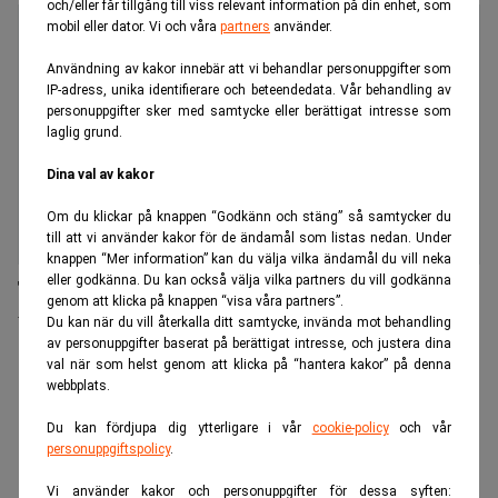
och/eller får tillgång till viss relevant information på din enhet, som
mobil eller dator. Vi och våra
partners
använder.
Användning av kakor innebär att vi behandlar personuppgifter som
IP-adress, unika identifierare och beteendedata. Vår behandling av
personuppgifter sker med samtycke eller berättigat intresse som
laglig grund.
Dina val av kakor
Om du klickar på knappen “Godkänn och stäng” så samtycker du
till att vi använder kakor för de ändamål som listas nedan. Under
knappen “Mer information” kan du välja vilka ändamål du vill neka
eller godkänna. Du kan också välja vilka partners du vill godkänna
Titov & Partners rådgivare vid Bygghemma-
genom att klicka på knappen “visa våra partners”.
transaktion
Du kan när du vill återkalla ditt samtycke, invända mot behandling
av personuppgifter baserat på berättigat intresse, och justera dina
val när som helst genom att klicka på “hantera kakor” på denna
ANNONS
webbplats.
Du kan fördjupa dig ytterligare i vår
cookie-policy
och vår
personuppgiftspolicy
.
Vi använder kakor och personuppgifter för dessa syften: