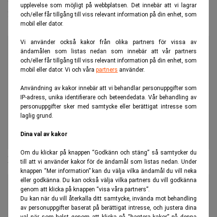
upplevelse som möjligt på webbplatsen. Det innebär att vi lagrar
fastighetskreditfond en av de största i
och/eller får tillgång till viss relevant information på din enhet, som
mobil eller dator.
sitt slag i Europa
Vi använder också kakor från olika partners för vissa av
ändamålen som listas nedan som innebär att vår partners
och/eller får tillgång till viss relevant information på din enhet, som
mobil eller dator. Vi och våra
partners
använder.
Användning av kakor innebär att vi behandlar personuppgifter som
IP-adress, unika identifierare och beteendedata. Vår behandling av
personuppgifter sker med samtycke eller berättigat intresse som
laglig grund.
Dina val av kakor
Om du klickar på knappen “Godkänn och stäng” så samtycker du
Ny kreditfond från Brunswick
till att vi använder kakor för de ändamål som listas nedan. Under
knappen “Mer information” kan du välja vilka ändamål du vill neka
eller godkänna. Du kan också välja vilka partners du vill godkänna
genom att klicka på knappen “visa våra partners”.
Du kan när du vill återkalla ditt samtycke, invända mot behandling
av personuppgifter baserat på berättigat intresse, och justera dina