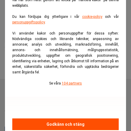
val när som helst genom att klicka på “hantera kakor” på denna
webbplats.
Du kan fördjupa dig ytterligare i vår
cookie-policy
och vår
personuppgiftspolicy
.
Vi använder kakor och personuppgifter för dessa syften:
Nödvändiga cookies och liknande tekniker, anpassning av
annonser, analys och utveckling, marknadsföring, innehåll,
Maria Rankka antar vd-roll på Brunswick
annons- och innehållsmätning, målgruppsstatistik,
produktutveckling, uppgifter om geografisk positionering,
identifiering via enheten, lagring och åtkomst till information på en
enhet, säkerställa säkerhet, förhindra och upptäcka bedrägerier
samt åtgärda fel.
Se våra
104 partners
Realtid är en oberoende och kostnadsfri nyhetskanal för
dig som vill fördjupa dig inom finans- och
näringslivsnyheter.
Godkänn och stäng