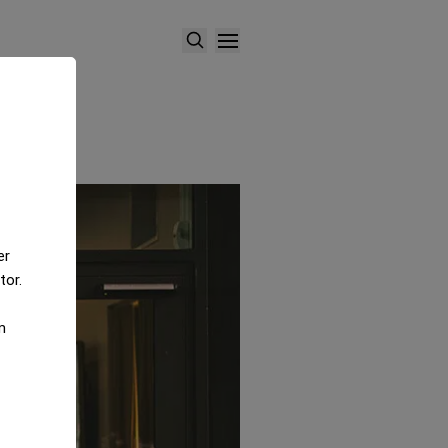
er
tor.
m