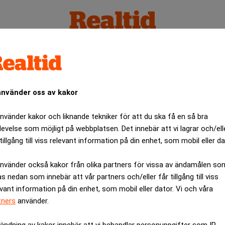
använder oss av kakor
använder kakor och liknande tekniker för att du ska få en så bra
levelse som möjligt på webbplatsen. Det innebär att vi lagrar och/ell
tillgång till viss relevant information på din enhet, som mobil eller da
använder också kakor från olika partners för vissa av ändamålen so
as nedan som innebär att vår partners och/eller får tillgång till viss
evant information på din enhet, som mobil eller dator. Vi och våra
tners
använder.
ändning av kakor innebär att vi behandlar personuppgifter som IP-