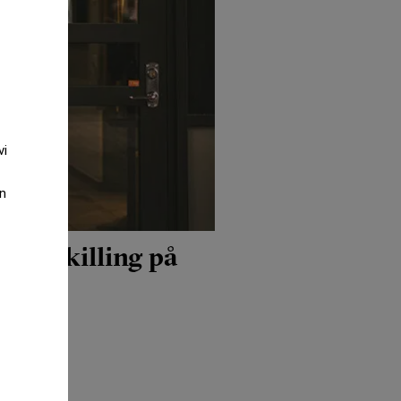
vi
an
köpeskilling på