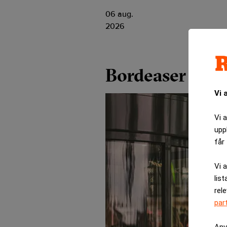
06 aug.
2026
Bordeaser
Vi 
Vi 
upp
får 
Vi 
list
rel
par
Anv