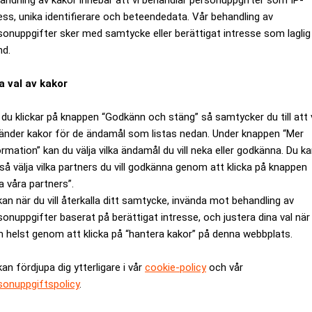
ess, unika identifierare och beteendedata. Vår behandling av
sonuppgifter sker med samtycke eller berättigat intresse som laglig
nd.
a val av kakor
du klickar på knappen “Godkänn och stäng” så samtycker du till att 
änder kakor för de ändamål som listas nedan. Under knappen “Mer
ormation” kan du välja vilka ändamål du vill neka eller godkänna. Du k
så välja vilka partners du vill godkänna genom att klicka på knappen
a våra partners”.
Boardeaser och VisualBy - initial 
kan när du vill återkalla ditt samtycke, invända mot behandling av
sonuppgifter baserat på berättigat intresse, och justera dina val när
or
 helst genom att klicka på “hantera kakor” på denna webbplats.
kan fördjupa dig ytterligare i vår
cookie-policy
och vår
sonuppgiftspolicy
.