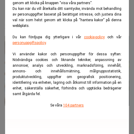
genom att klicka på knappen “visa våra partners”.
Du kan när du vill återkalla ditt samtycke, invända mot behandling
av personuppgifter baserat på berättigat intresse, och justera dina
val när som helst genom att klicka på “hantera kakor” på denna
Därför slutar Bluestep med privatlån
webbplats.
Du kan fördjupa dig ytterligare i vår
cookie-policy
och vår
personuppgiftspolicy
.
Vi använder kakor och personuppgifter för dessa syften:
Nödvändiga cookies och liknande tekniker, anpassning av
annonser, analys och utveckling, marknadsföring, innehåll,
annons- och innehållsmätning, målgruppsstatistik,
produktutveckling, uppgifter om geografisk positionering,
identifiering via enheten, lagring och åtkomst till information på en
enhet, säkerställa säkerhet, förhindra och upptäcka bedrägerier
samt åtgärda fel.
Se våra
104 partners
"Bankernas traditionella modeller fungerar bara
för vissa"