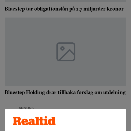
Bluestep tar obligationslån på 1,7 miljarder kronor
Bluestep Holding drar tillbaka förslag om utdelning
ANNONS