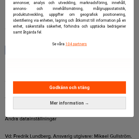
annonser, analys och utveckling, marknadsföring, innehåll,
annons- och innehållsmätning, målgruppsstatistik,
produktutveckling, uppgifter om geografisk positionering,
Realtid är en oberoende och kostnadsfri nyhetskanal för
identifiering via enheten, lagring och åtkomst till information på en
enhet, säkerställa säkerhet, förhindra och upptäcka bedrägerier
dig som vill fördjupa dig inom finans- och
samt åtgärda fel.
näringslivsnyheter.
Se våra
104 partners
Hantera prenumeration
Integritetspolicy för personuppgifter
Cookiepolicy
Godkänn och stäng
Relevance AI-policy
Annonsera på Realtid
Mer information →
Pressmeddelanden
Kontakta oss
Ändra datainställningar
Vd: Fredrik Lundberg. Ansvarig utgivare: Mikael Gullström.