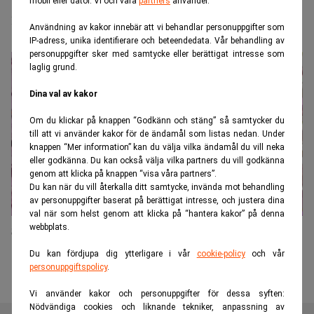
mobil eller dator. Vi och våra
partners
använder.
miljarder första halvåret
Användning av kakor innebär att vi behandlar personuppgifter som
IP-adress, unika identifierare och beteendedata. Vår behandling av
personuppgifter sker med samtycke eller berättigat intresse som
laglig grund.
Dina val av kakor
Om du klickar på knappen “Godkänn och stäng” så samtycker du
till att vi använder kakor för de ändamål som listas nedan. Under
knappen “Mer information” kan du välja vilka ändamål du vill neka
eller godkänna. Du kan också välja vilka partners du vill godkänna
genom att klicka på knappen “visa våra partners”.
Du kan när du vill återkalla ditt samtycke, invända mot behandling
av personuppgifter baserat på berättigat intresse, och justera dina
val när som helst genom att klicka på “hantera kakor” på denna
webbplats.
Så blev han världens tredje rikaste
Du kan fördjupa dig ytterligare i vår
cookie-policy
och vår
personuppgiftspolicy
.
Vi använder kakor och personuppgifter för dessa syften:
Nödvändiga cookies och liknande tekniker, anpassning av