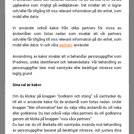
IT-drift
upplevelse som möjligt på webbplatsen. Det innebär att vi lagrar
och/eller får tillgång till viss relevant information på din enhet, som
mobil eller dator.
Vi använder också kakor från olika partners för vissa av
ändamålen som listas nedan som innebär att vår partners
och/eller får tillgång till viss relevant information på din enhet, som
mobil eller dator. Vi och våra
partners
använder.
Användning av kakor innebär att vi behandlar personuppgifter som
IP-adress, unika identifierare och beteendedata. Vår behandling av
personuppgifter sker med samtycke eller berättigat intresse som
laglig grund.
Dina val av kakor
Jeanette Jäger ny koncern-vd för Enento Group
Om du klickar på knappen “Godkänn och stäng” så samtycker du
till att vi använder kakor för de ändamål som listas nedan. Under
knappen “Mer information” kan du välja vilka ändamål du vill neka
eller godkänna. Du kan också välja vilka partners du vill godkänna
genom att klicka på knappen “visa våra partners”.
Du kan när du vill återkalla ditt samtycke, invända mot behandling
av personuppgifter baserat på berättigat intresse, och justera dina