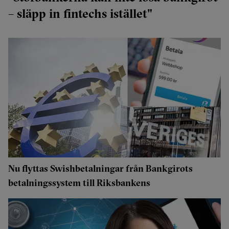
– släpp in fintechs istället"
Nu flyttas Swishbetalningar från Bankgirots
betalningssystem till Riksbankens