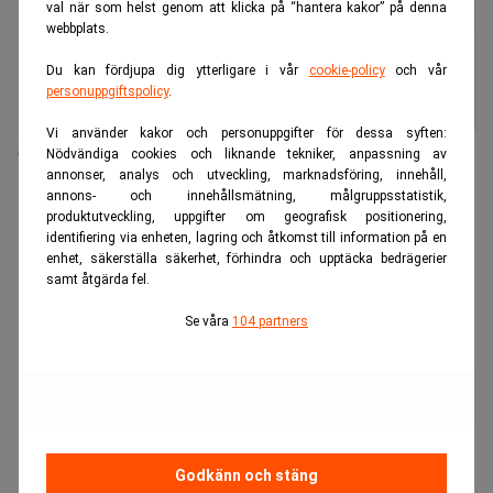
val när som helst genom att klicka på “hantera kakor” på denna
webbplats.
Du kan fördjupa dig ytterligare i vår
cookie-policy
och vår
personuppgiftspolicy
.
Vi använder kakor och personuppgifter för dessa syften:
Gert Andersson ny vd för Bankgirot
Nödvändiga cookies och liknande tekniker, anpassning av
annonser, analys och utveckling, marknadsföring, innehåll,
annons- och innehållsmätning, målgruppsstatistik,
ANNONS
produktutveckling, uppgifter om geografisk positionering,
identifiering via enheten, lagring och åtkomst till information på en
enhet, säkerställa säkerhet, förhindra och upptäcka bedrägerier
samt åtgärda fel.
Se våra
104 partners
Godkänn och stäng