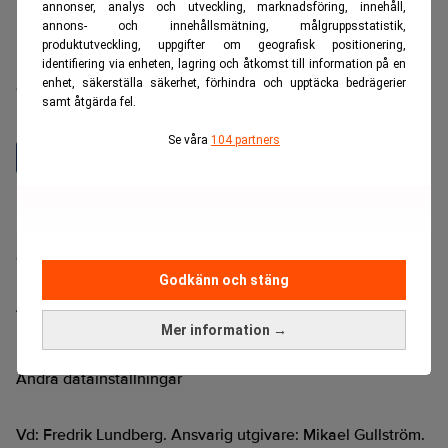
annonser, analys och utveckling, marknadsföring, innehåll,
annons- och innehållsmätning, målgruppsstatistik,
produktutveckling, uppgifter om geografisk positionering,
Realtid är en oberoende och kostnadsfri nyhetskanal för
identifiering via enheten, lagring och åtkomst till information på en
enhet, säkerställa säkerhet, förhindra och upptäcka bedrägerier
dig som vill fördjupa dig inom finans- och
samt åtgärda fel.
näringslivsnyheter.
Se våra
104 partners
Hantera prenumeration
Integritetspolicy för personuppgifter
Cookiepolicy
Godkänn och stäng
Relevance AI-policy
Annonsera på Realtid
Pressmeddelanden
Mer information →
Kontakta oss
Ändra datainställningar
Vd: Fredrik Lundberg. Ansvarig utgivare: Mikael Gullström.