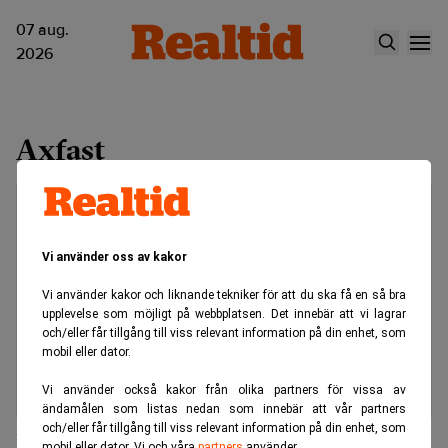
07 aug.
2026
Axfast
Vi använder oss av kakor
Vi använder kakor och liknande tekniker för att du ska få en så bra
upplevelse som möjligt på webbplatsen. Det innebär att vi lagrar
och/eller får tillgång till viss relevant information på din enhet, som
mobil eller dator.
Vi använder också kakor från olika partners för vissa av
ändamålen som listas nedan som innebär att vår partners
och/eller får tillgång till viss relevant information på din enhet, som
Johan Berfenstam ny vd för Axfast
mobil eller dator. Vi och våra
partners
använder.