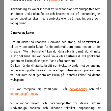
Användning av kakor innebär att vi behandlar personuppgifter som
IP-adress, unika identifierare och beteendedata. Vår behandling av
personuppgifter sker med samtycke eller berättigat intresse som
laglig grund.
Dina val av kakor
Om du klickar på knappen “Godkänn och stäng” så samtycker du
till att vi använder kakor för de ändamål som listas nedan. Under
knappen “Mer information” kan du välja vilka ändamål du vill neka
eller godkänna. Du kan också välja vilka partners du vill godkänna
genom att klicka på knappen “visa våra partners”.
Du kan när du vill återkalla ditt samtycke, invända mot behandling
av personuppgifter baserat på berättigat intresse, och justera dina
Stadsrum Fastigheter förvärvar Åhlénshuset i
val när som helst genom att klicka på “hantera kakor” på denna
Uppsala
webbplats.
Du kan fördjupa dig ytterligare i vår
cookie-policy
och vår
personuppgiftspolicy
.
Vi använder kakor och personuppgifter för dessa syften:
Nödvändiga cookies och liknande tekniker, anpassning av