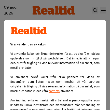
09 aug.
2026
Antonia Ax:son Johnson
Vi använder oss av kakor
Vi använder kakor och liknande tekniker för att du ska få en så bra
upplevelse som möjligt på webbplatsen. Det innebär att vi lagrar
och/eller får tillgång till viss relevant information på din enhet, som
mobil eller dator.
Vi använder också kakor från olika partners för vissa av
ändamålen som listas nedan som innebär att vår partners
och/eller får tillgång till viss relevant information på din enhet, som
mobil eller dator. Vi och våra
partners
använder.
Användning av kakor innebär att vi behandlar personuppgifter som
IP-adress, unika identifierare och beteendedata. Vår behandling av
Därför drar finansprofilerna till skogs
personuppgifter sker med samtycke eller berättigat intresse som