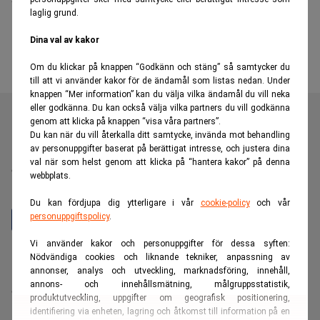
laglig grund.
Dina val av kakor
Om du klickar på knappen “Godkänn och stäng” så samtycker du
till att vi använder kakor för de ändamål som listas nedan. Under
knappen “Mer information” kan du välja vilka ändamål du vill neka
eller godkänna. Du kan också välja vilka partners du vill godkänna
genom att klicka på knappen “visa våra partners”.
Du kan när du vill återkalla ditt samtycke, invända mot behandling
av personuppgifter baserat på berättigat intresse, och justera dina
Realtid är en oberoende och kostnadsfri nyhetskanal för
val när som helst genom att klicka på “hantera kakor” på denna
dig som vill fördjupa dig inom finans- och
webbplats.
näringslivsnyheter.
Du kan fördjupa dig ytterligare i vår
cookie-policy
och vår
personuppgiftspolicy
.
Vi använder kakor och personuppgifter för dessa syften:
Hantera prenumeration
Nödvändiga cookies och liknande tekniker, anpassning av
annonser, analys och utveckling, marknadsföring, innehåll,
Integritetspolicy för personuppgifter
annons- och innehållsmätning, målgruppsstatistik,
Cookiepolicy
produktutveckling, uppgifter om geografisk positionering,
Relevance AI-policy
identifiering via enheten, lagring och åtkomst till information på en