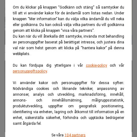
Om du klickar på knappen “Godkänn och stäng” så samtycker du
till att vi använder kakor för de ändamål som listas nedan. Under
knappen “Mer information” kan du välja vilka ändamål du vill neka
eller godkänna. Du kan också välja vilka partners du vill godkänna
genom att klicka på knappen “visa våra partners”.
Du kan när du vill återkalla ditt samtycke, invända mot behandling
av personuppgifter baserat på berättigat intresse, och justera dina
val när som helst genom att klicka på “hantera kakor” på denna
Sveriges Musk vill stoppa slöseriet
webbplats.
Du kan fördjupa dig ytterligare i vår
cookie-policy
och vår
personuppgiftspolicy
.
Vi använder kakor och personuppgifter för dessa syften:
Nödvändiga cookies och liknande tekniker, anpassning av
annonser, analys och utveckling, marknadsföring, innehåll,
annons- och innehållsmätning, målgruppsstatistik,
produktutveckling, uppgifter om geografisk positionering,
identifiering via enheten, lagring och åtkomst till information på en
enhet, säkerställa säkerhet, förhindra och upptäcka bedrägerier
samt åtgärda fel.
Se våra
104 partners