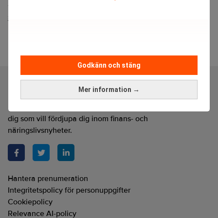
Experten: ”Korruption lika stort hot som
gängkriminalitet”
Godkänn och stäng
Mer information →
Realtid är en oberoende och kostnadsfri nyhetskanal för
dig som vill fördjupa dig inom finans- och
näringslivsnyheter.
Hantera prenumeration
Integritetspolicy för personuppgifter
Cookiepolicy
Relevance AI-policy