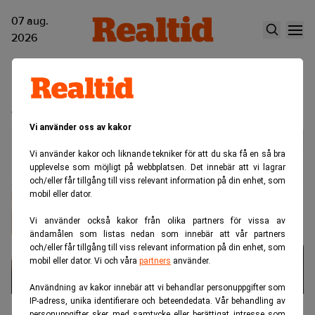
07 aug.
2026
Anna Jönsson
Vi använder oss av kakor
Vi använder kakor och liknande tekniker för att du ska få en så bra
upplevelse som möjligt på webbplatsen. Det innebär att vi lagrar
och/eller får tillgång till viss relevant information på din enhet, som
mobil eller dator.
Vi använder också kakor från olika partners för vissa av
ändamålen som listas nedan som innebär att vår partners
och/eller får tillgång till viss relevant information på din enhet, som
mobil eller dator. Vi och våra
partners
använder.
Användning av kakor innebär att vi behandlar personuppgifter som
IP-adress, unika identifierare och beteendedata. Vår behandling av
Anna Jönsson ny chef för
personuppgifter sker med samtycke eller berättigat intresse som