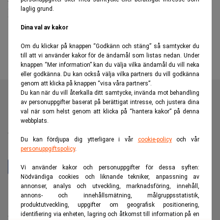
laglig grund.
Institutionella kunder på Storebrand
Asset Management
Dina val av kakor
Om du klickar på knappen “Godkänn och stäng” så samtycker du
till att vi använder kakor för de ändamål som listas nedan. Under
knappen “Mer information” kan du välja vilka ändamål du vill neka
eller godkänna. Du kan också välja vilka partners du vill godkänna
genom att klicka på knappen “visa våra partners”.
Du kan när du vill återkalla ditt samtycke, invända mot behandling
av personuppgifter baserat på berättigat intresse, och justera dina
val när som helst genom att klicka på “hantera kakor” på denna
Realtid är en oberoende och kostnadsfri nyhetskanal för
webbplats.
dig som vill fördjupa dig inom finans- och
Du kan fördjupa dig ytterligare i vår
cookie-policy
och vår
näringslivsnyheter.
personuppgiftspolicy
.
Vi använder kakor och personuppgifter för dessa syften:
Nödvändiga cookies och liknande tekniker, anpassning av
annonser, analys och utveckling, marknadsföring, innehåll,
Hantera prenumeration
annons- och innehållsmätning, målgruppsstatistik,
Integritetspolicy för personuppgifter
produktutveckling, uppgifter om geografisk positionering,
identifiering via enheten, lagring och åtkomst till information på en
Cookiepolicy