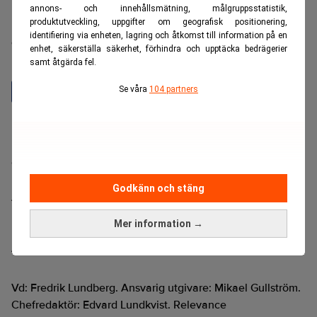
annons- och innehållsmätning, målgruppsstatistik,
produktutveckling, uppgifter om geografisk positionering,
Realtid är en oberoende och kostnadsfri nyhetskanal för
identifiering via enheten, lagring och åtkomst till information på en
dig som vill fördjupa dig inom finans- och
enhet, säkerställa säkerhet, förhindra och upptäcka bedrägerier
näringslivsnyheter.
samt åtgärda fel.
Se våra
104 partners
Hantera prenumeration
Integritetspolicy för personuppgifter
Cookiepolicy
Relevance AI-policy
Godkänn och stäng
Annonsera på Realtid
Pressmeddelanden
Mer information →
Kontakta oss
Ändra datainställningar
Vd: Fredrik Lundberg. Ansvarig utgivare: Mikael Gullström.
Chefredaktör: Edvard Lundkvist. Relevance