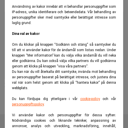
Användning av kakor innebär att vi behandlar personuppgifter som
IP-adress, unika identifierare och beteendedata. Vår behandling av
personuppgifter sker med samtycke eller berättigat intresse som
laglig grund.
Dina val av kakor
Om du klickar på knappen “Godkänn och stäng” så samtycker du
till att vi använder kakor för de ändamål som listas nedan. Under
knappen “Mer information” kan du välja vilka ändamål du vill neka
eller godkänna. Du kan också välja vilka partners du vill godkänna
genom att klicka på knappen “visa våra partners”.
Du kan när du vill återkalla ditt samtycke, invända mot behandling
av personuppgifter baserat på berättigat intresse, och justera dina
val när som helst genom att klicka på “hantera kakor” på denna
Ny vd och koncernchef i Securitas
webbplats.
Du kan fördjupa dig ytterligare i vår
cookie-policy
och vår
personuppgiftspolicy
.
Vi använder kakor och personuppgifter för dessa syften:
Nödvändiga cookies och liknande tekniker, anpassning av
annonser, analys och utveckling, marknadsföring, innehåll,