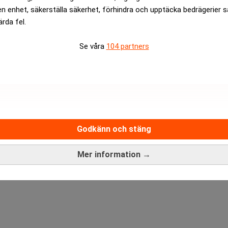
en enhet, säkerställa säkerhet, förhindra och upptäcka bedrägerier 
ärda fel.
Se våra
104 partners
ider
Akelius ökar intäktern
Godkänn och stäng
ANNONS
Mer information →