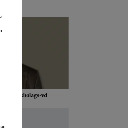
vi
an
 fastighetsbolags-vd
tion