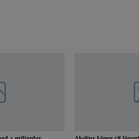
med 4 miljarder
Akelius köper 58 lägen