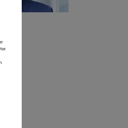
rsmodell
er
tor.
m