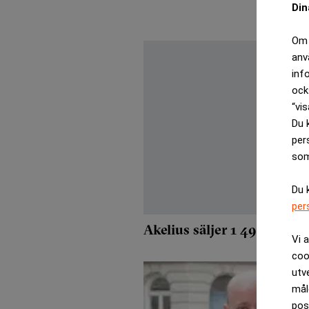
Din
Om 
anv
inf
ock
“vis
Du 
per
som
Du 
per
Akelius säljer 1 492 lägenh
Vi 
coo
utv
mål
pos