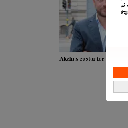
på 
åtg
Akelius rustar för tuffare t