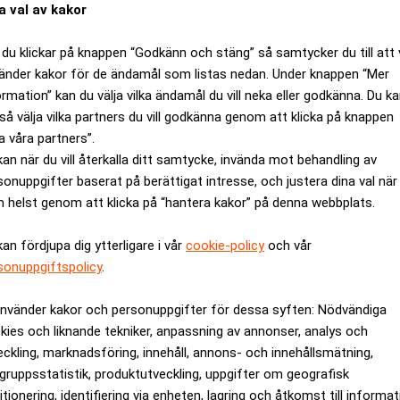
a val av kakor
du klickar på knappen “Godkänn och stäng” så samtycker du till att 
änder kakor för de ändamål som listas nedan. Under knappen “Mer
ormation” kan du välja vilka ändamål du vill neka eller godkänna. Du k
så välja vilka partners du vill godkänna genom att klicka på knappen
a våra partners”.
kan när du vill återkalla ditt samtycke, invända mot behandling av
sonuppgifter baserat på berättigat intresse, och justera dina val när
 helst genom att klicka på “hantera kakor” på denna webbplats.
kan fördjupa dig ytterligare i vår
cookie-policy
och vår
sonuppgiftspolicy
.
eter i Tyskland
Så blev en skoltrött DJ
använder kakor och personuppgifter för dessa syften: Nödvändiga
kies och liknande tekniker, anpassning av annonser, analys och
eckling, marknadsföring, innehåll, annons- och innehållsmätning,
gruppsstatistik, produktutveckling, uppgifter om geografisk
itionering, identifiering via enheten, lagring och åtkomst till informa