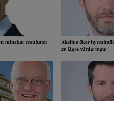
en minskar resultatet
Akelius ökar hyresintä
av lägre värderingar