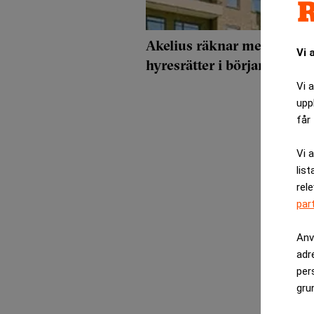
Akelius räknar med att slut
Vi 
hyresrätter i början av näst
Vi 
upp
får 
Vi 
list
rel
par
Anv
adr
per
gru