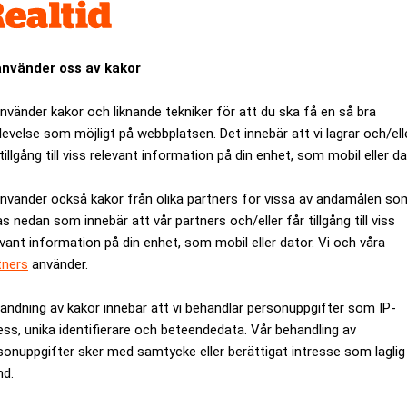
föra jätteförsäljning av
Akelius reviderar affä
använder oss av kakor
a år
använder kakor och liknande tekniker för att du ska få en så bra
levelse som möjligt på webbplatsen. Det innebär att vi lagrar och/ell
ANNONS
tillgång till viss relevant information på din enhet, som mobil eller da
använder också kakor från olika partners för vissa av ändamålen so
as nedan som innebär att vår partners och/eller får tillgång till viss
evant information på din enhet, som mobil eller dator. Vi och våra
tners
använder.
ändning av kakor innebär att vi behandlar personuppgifter som IP-
ess, unika identifierare och beteendedata. Vår behandling av
sonuppgifter sker med samtycke eller berättigat intresse som laglig
nd.