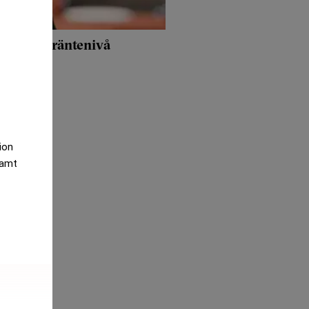
 neutral räntenivå
tion
samt