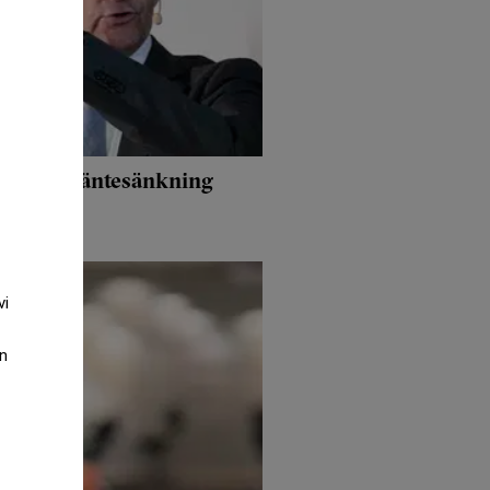
ännu en räntesänkning
vi
an