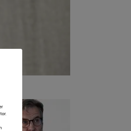
er
tor.
m