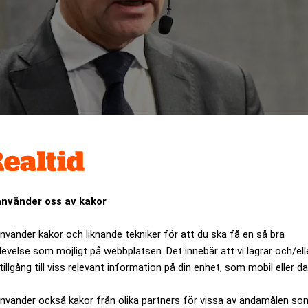
r – med räntor lägre än snittet
använder oss av kakor
använder kakor och liknande tekniker för att du ska få en så bra
levelse som möjligt på webbplatsen. Det innebär att vi lagrar och/ell
tillgång till viss relevant information på din enhet, som mobil eller da
använder också kakor från olika partners för vissa av ändamålen so