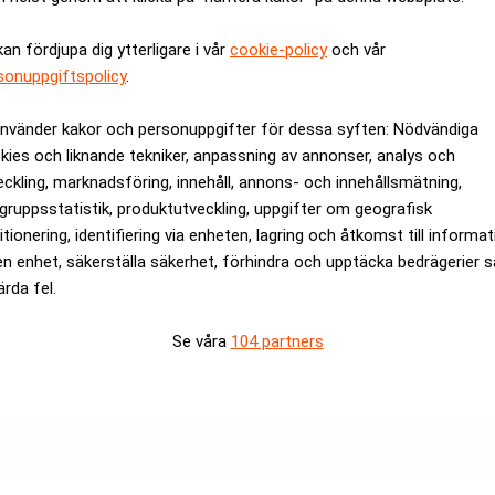
kan fördjupa dig ytterligare i vår
cookie-policy
och vår
men varnar för lättare
Bunge: Krokig väg mot
sonuppgiftspolicy
.
använder kakor och personuppgifter för dessa syften: Nödvändiga
kies och liknande tekniker, anpassning av annonser, analys och
ANNONS
eckling, marknadsföring, innehåll, annons- och innehållsmätning,
gruppsstatistik, produktutveckling, uppgifter om geografisk
itionering, identifiering via enheten, lagring och åtkomst till informa
en enhet, säkerställa säkerhet, förhindra och upptäcka bedrägerier 
ärda fel.
Se våra
104 partners