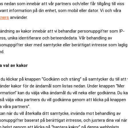
as nedan som innebär att vår partners och/eller får tillgång till viss
evant information på din enhet, som mobil eller dator. Vi och våra
tners
använder.
ändning av kakor innebär att vi behandlar personuppgifter som IP-
ess, unika identifierare och beteendedata. Vår behandling av
sonuppgifter sker med samtycke eller berättigat intresse som laglig
tesänkningar under
Thedéen: Troligt med 
nd.
a val av kakor
du klickar på knappen “Godkänn och stäng” så samtycker du till att 
änder kakor för de ändamål som listas nedan. Under knappen “Mer
ormation” kan du välja vilka ändamål du vill neka eller godkänna. Du k
så välja vilka partners du vill godkänna genom att klicka på knappen
a våra partners”.
kan när du vill återkalla ditt samtycke, invända mot behandling av
sonuppgifter baserat på berättigat intresse, och justera dina val när
 helst genom att klicka på “hantera kakor” på denna webbplats.