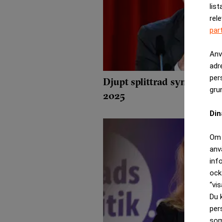
list
rel
par
Anv
adr
per
Djupt splittrad syn på rän
gru
2025
Din
Om 
anv
inf
ock
“vis
Du 
per
som